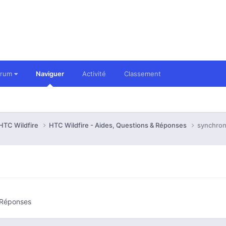
orum
Naviguer
Activité
Classement
HTC Wildfire
HTC Wildfire - Aides, Questions & Réponses
synchron
& Réponses