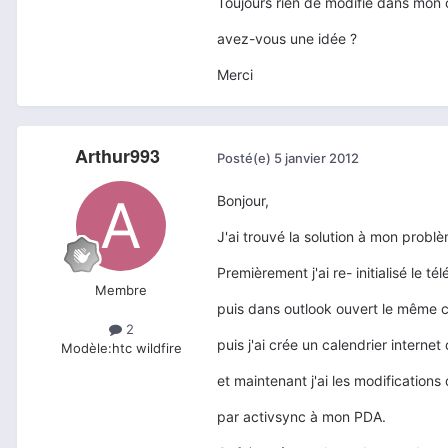
Toujours rien de modifié dans mon
avez-vous une idée ?
Merci
Arthur993
Posté(e)
5 janvier 2012
Bonjour,
J'ai trouvé la solution à mon probl
Premièrement j'ai re- initialisé le té
Membre
puis dans outlook ouvert le même 
2
puis j'ai crée un calendrier interne
Modèle:
htc wildfire
et maintenant j'ai les modifications
par activsync à mon PDA.