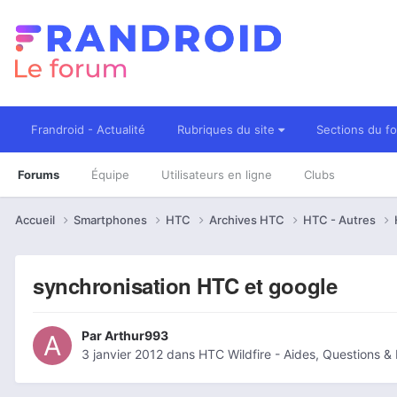
Frandroid - Actualité
Rubriques du site
Sections du f
Forums
Équipe
Utilisateurs en ligne
Clubs
Accueil
Smartphones
HTC
Archives HTC
HTC - Autres
synchronisation HTC et google
Par
Arthur993
3 janvier 2012
dans
HTC Wildfire - Aides, Questions 