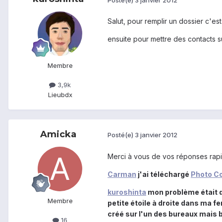
Salut, pour remplir un dossier c'est s
ensuite pour mettre des contacts su
Membre
3,9k
Lieu
bdx
Amicka
Posté(e)
3 janvier 2012
Merci à vous de vos réponses rapid
Carman
j'ai téléchargé
Photo C
kuroshinta
mon problème était d'
Membre
petite étoile à droite dans ma fe
créé sur l'un des bureaux mais b
16