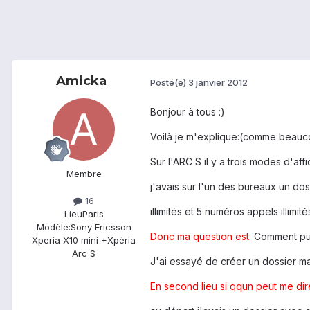
Amicka
Posté(e)
3 janvier 2012
Bonjour à tous :)
Voilà je m'explique:(comme beauco
Sur l'ARC S il y a trois modes d'aff
Membre
j'avais sur l'un des bureaux un doss
16
illimités et 5 numéros appels illimit
Lieu
Paris
Modèle:
Sony Ericsson
Donc ma question est:
Comment puis
Xperia X10 mini +Xpéria
Arc S
J'ai essayé de créer un dossier mai
En second lieu si qqun peut me dir