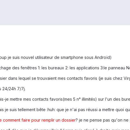
up je suis nouvel utilisateur de smartphone sous Androïd)
ichage des fenêtres 1: les bureaux 2: les applications 3:le panneau No
ier dans lequel se trouvaient mes contacts favoris (je suis chez Virgi
és 24/24h 7/7j.
-je mettre mes contacts favoris(mes 5 n° illimités) sur l'un des bur
s je suis tellement bête :huh: que je n'ai pas réussi a mettre quoi qu
e comment faire pour remplir un dossier
? je ne pense pas qu'on ne pu