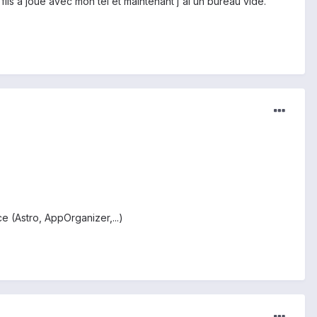
fils à joué avec mon tel et maintenant j'ai un bureau vide.
ce (Astro, AppOrganizer,...)