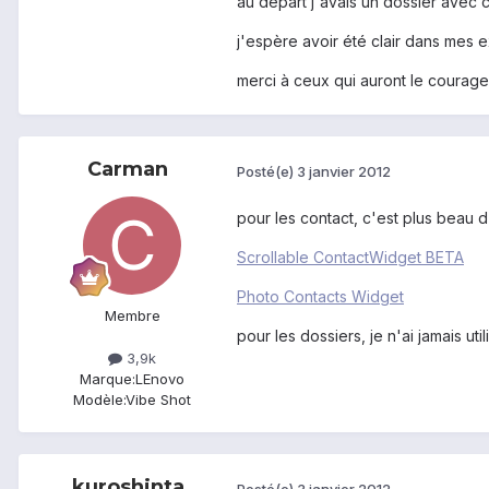
au départ j'avais un dossier avec c
j'espère avoir été clair dans mes ex
merci à ceux qui auront le courage 
Carman
Posté(e)
3 janvier 2012
pour les contact, c'est plus beau d
Scrollable ContactWidget BETA
Photo Contacts Widget
Membre
pour les dossiers, je n'ai jamais uti
3,9k
Marque:
LEnovo
Modèle:
Vibe Shot
kuroshinta
Posté(e)
3 janvier 2012