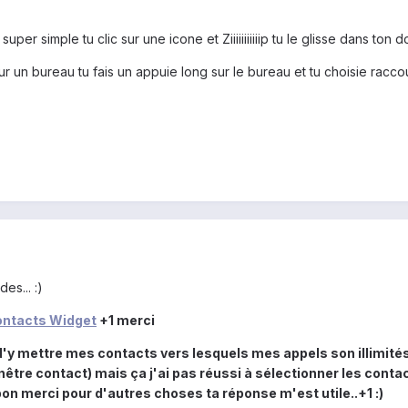
uper simple tu clic sur une icone et Ziiiiiiiiiiip tu le glisse dans ton do
r un bureau tu fais un appuie long sur le bureau et tu choisie racco
es... :)
ontacts Widget
+1 merci
y mettre mes contacts vers lesquels mes appels son illimités s
nêtre contact) mais ça j'ai pas réussi à sélectionner les contac
on merci pour d'autres choses ta réponse m'est utile..+1 :)