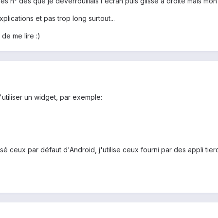
es n° dès que je déverrouillais l'écran puis glissé à droite mais mon 
plications et pas trop long surtout...
de me lire :)
'utiliser un widget, par exemple:
lisé ceux par défaut d'Android, j'utilise ceux fourni par des appli tier