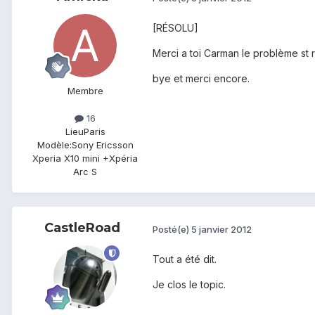
[RÉSOLU]
Merci a toi Carman le problème st r
bye et merci encore.
Membre
16
Lieu
Paris
Modèle:
Sony Ericsson
Xperia X10 mini +Xpéria
Arc S
CastleRoad
Posté(e)
5 janvier 2012
Tout a été dit.
Je clos le topic.