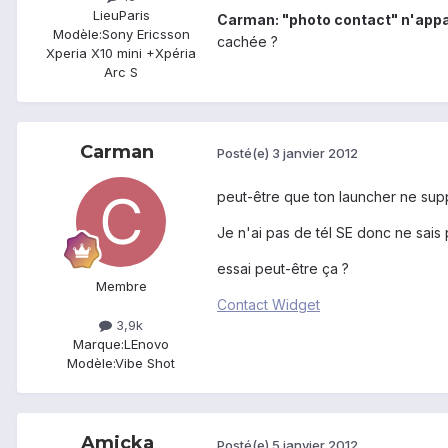
Lieu
Paris
Carman: "photo contact" n'appar
Modèle:
Sony Ericsson
cachée ?
Xperia X10 mini +Xpéria
Arc S
Carman
Posté(e)
3 janvier 2012
peut-être que ton launcher ne supp
Je n'ai pas de tél SE donc ne sais 
essai peut-être ça ?
Membre
Contact Widget
3,9k
Marque:
LEnovo
Modèle:
Vibe Shot
Amicka
Posté(e)
5 janvier 2012