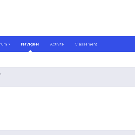
orum
Naviguer
Activité
Classement
?