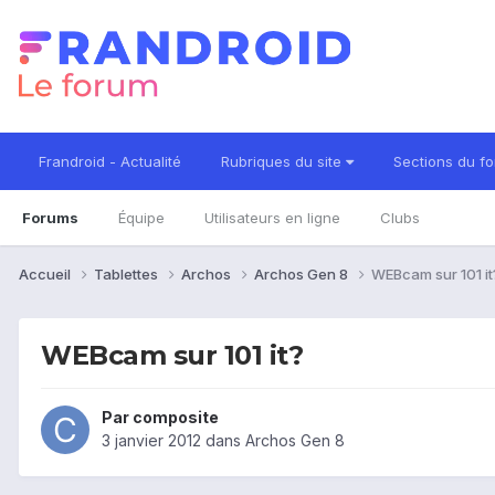
Frandroid - Actualité
Rubriques du site
Sections du f
Forums
Équipe
Utilisateurs en ligne
Clubs
Accueil
Tablettes
Archos
Archos Gen 8
WEBcam sur 101 it
WEBcam sur 101 it?
Par
composite
3 janvier 2012
dans
Archos Gen 8