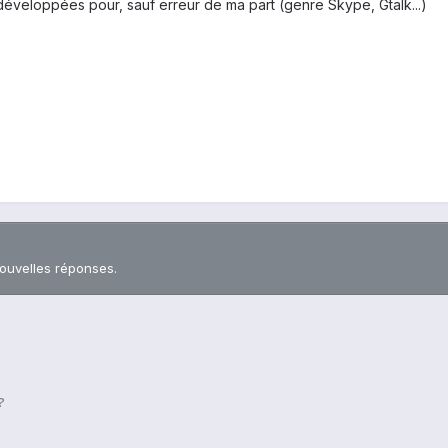
éveloppées pour, sauf erreur de ma part (genre Skype, Gtalk...)
nouvelles réponses.
?