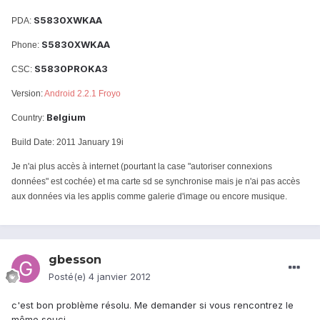
S5830XWKAA
PDA:
S5830XWKAA
Phone:
S5830PROKA3
CSC:
Version:
Android 2.2.1 Froyo
Belgium
Country:
Build Date: 2011 January 19i
Je n'ai plus accès à internet (pourtant la case "autoriser connexions
données" est cochée) et ma carte sd se synchronise mais je n'ai pas accès
aux données via les applis comme galerie d'image ou encore musique.
gbesson
Posté(e)
4 janvier 2012
c'est bon problème résolu. Me demander si vous rencontrez le
même souci