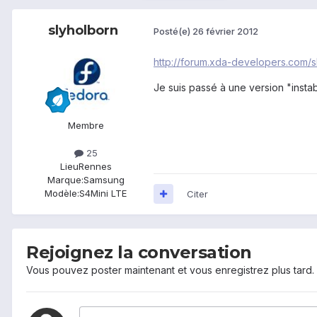
slyholborn
Posté(e)
26 février 2012
http://forum.xda-developers.com
Je suis passé à une version "instable
Membre
25
Lieu
Rennes
Marque:
Samsung
Modèle:
S4Mini LTE
Citer
Rejoignez la conversation
Vous pouvez poster maintenant et vous enregistrez plus tard