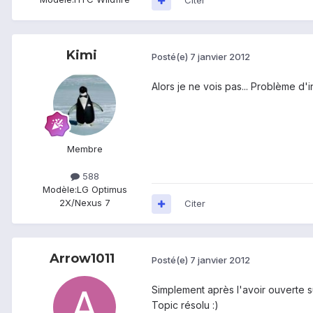
Citer
Kimi
Posté(e)
7 janvier 2012
Alors je ne vois pas... Problème d'
Membre
588
Modèle:
LG Optimus
2X/Nexus 7
Citer
Arrow1011
Posté(e)
7 janvier 2012
Simplement après l'avoir ouverte su
Topic résolu :)