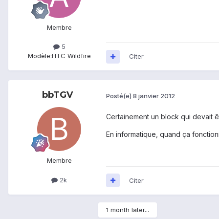
Membre
5
Modèle:
HTC Wildfire
Citer
bbTGV
Posté(e)
8 janvier 2012
Certainement un block qui devait êt
En informatique, quand ça fonctio
Membre
2k
Citer
1 month later...