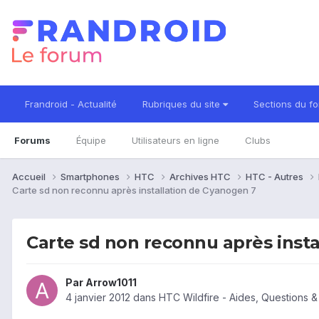
Frandroid - Actualité
Rubriques du site
Sections du f
Forums
Équipe
Utilisateurs en ligne
Clubs
Accueil
Smartphones
HTC
Archives HTC
HTC - Autres
Carte sd non reconnu après installation de Cyanogen 7
Carte sd non reconnu après inst
Par
Arrow1011
4 janvier 2012
dans
HTC Wildfire - Aides, Questions 