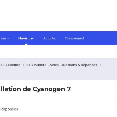
orum
Naviguer
Activité
Classement
HTC Wildfire
HTC Wildfire - Aides, Questions & Réponses
allation de Cyanogen 7
& Réponses