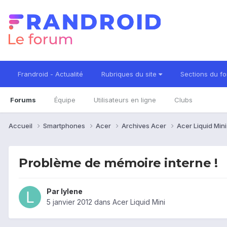
Frandroid - Actualité
Rubriques du site
Sections du f
Forums
Équipe
Utilisateurs en ligne
Clubs
Accueil
Smartphones
Acer
Archives Acer
Acer Liquid Min
Problème de mémoire interne !
Par
lylene
5 janvier 2012
dans
Acer Liquid Mini