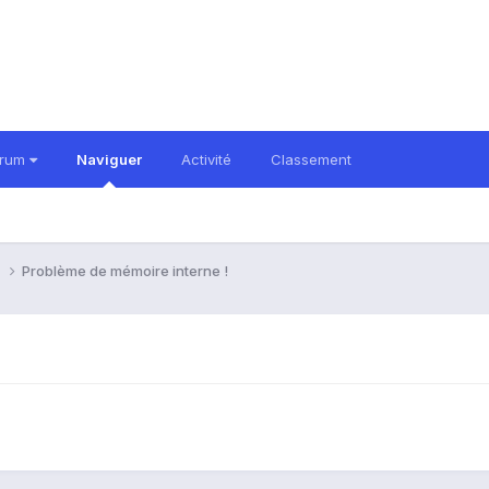
orum
Naviguer
Activité
Classement
i
Problème de mémoire interne !