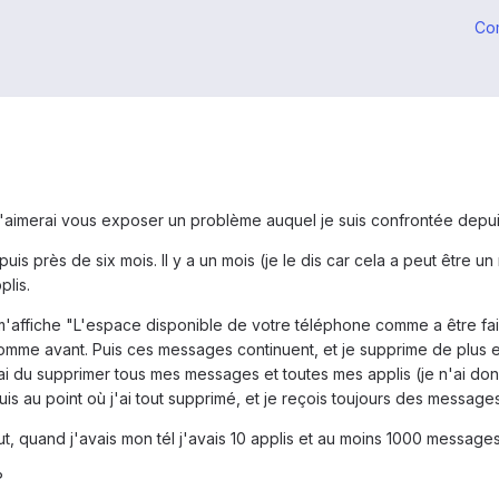
Co
j'aimerai vous exposer un problème auquel je suis confrontée depui
s près de six mois. Il y a un mois (je le dis car cela a peut être un r
plis.
 m'affiche "L'espace disponible de votre téléphone comme a être fai
comme avant. Puis ces messages continuent, et je supprime de plus en
 j'ai du supprimer tous mes messages et toutes mes applis (je n'ai do
n suis au point où j'ai tout supprimé, et je reçois toujours des messa
 quand j'avais mon tél j'avais 10 applis et au moins 1000 messages e
?