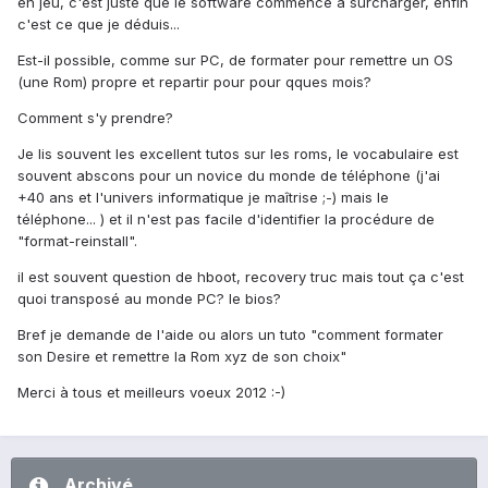
en jeu, c'est juste que le software commence à surcharger, enfin
c'est ce que je déduis...
Est-il possible, comme sur PC, de formater pour remettre un OS
(une Rom) propre et repartir pour pour qques mois?
Comment s'y prendre?
Je lis souvent les excellent tutos sur les roms, le vocabulaire est
souvent abscons pour un novice du monde de téléphone (j'ai
+40 ans et l'univers informatique je maîtrise ;-) mais le
téléphone... ) et il n'est pas facile d'identifier la procédure de
"format-reinstall".
il est souvent question de hboot, recovery truc mais tout ça c'est
quoi transposé au monde PC? le bios?
Bref je demande de l'aide ou alors un tuto "comment formater
son Desire et remettre la Rom xyz de son choix"
Merci à tous et meilleurs voeux 2012 :-)
Archivé