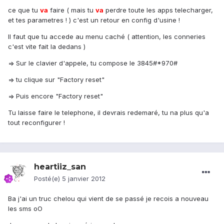
ce que tu
va
faire ( mais tu
va
perdre toute les apps telecharger,
et tes parametres ! ) c'est un retour en config d'usine !
Il faut que tu accede au menu caché ( attention, les conneries
c'est vite fait la dedans )
=> Sur le clavier d'appele, tu compose le 3845#*970#
=> tu clique sur "Factory reset"
=> Puis encore "Factory reset"
Tu laisse faire le telephone, il devrais redemaré, tu na plus qu'a
tout reconfigurer !
heartiiz_san
Posté(e)
5 janvier 2012
Ba j'ai un truc chelou qui vient de se passé je recois a nouveau
les sms oO