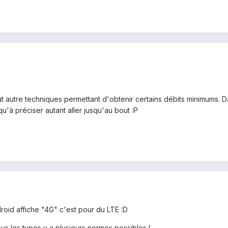
 autre techniques permettant d'obtenir certains débits minimums. Dans 
qu'à préciser autant aller jusqu'au bout :P
oid affiche "4G" c'est pour du LTE :D
ous les types y a plusieurs normes possibles !