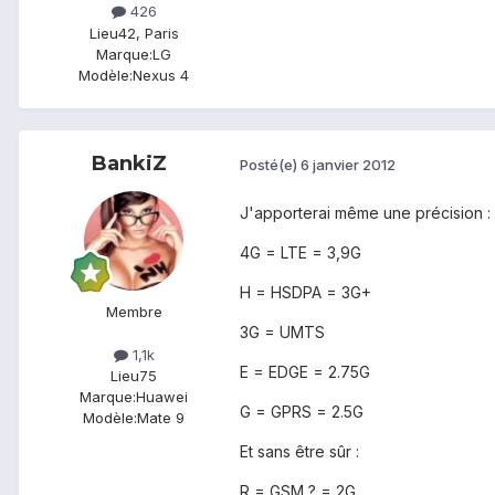
426
Lieu
42, Paris
Marque:
LG
Modèle:
Nexus 4
BankiZ
Posté(e)
6 janvier 2012
J'apporterai même une précision :
4G = LTE = 3,9G
H = HSDPA = 3G+
Membre
3G = UMTS
1,1k
E = EDGE = 2.75G
Lieu
75
Marque:
Huawei
G = GPRS = 2.5G
Modèle:
Mate 9
Et sans être sûr :
R = GSM ? = 2G