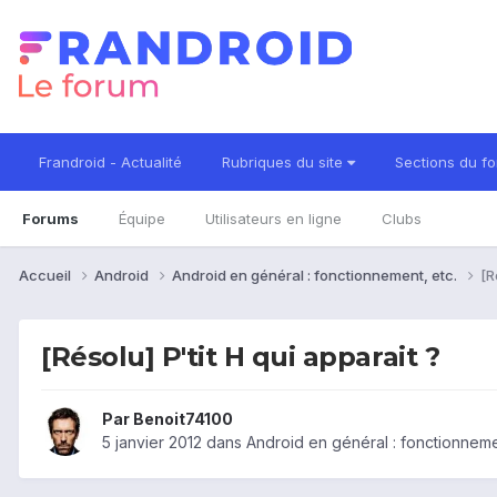
Frandroid - Actualité
Rubriques du site
Sections du f
Forums
Équipe
Utilisateurs en ligne
Clubs
Accueil
Android
Android en général : fonctionnement, etc.
[R
[Résolu] P'tit H qui apparait ?
Par
Benoit74100
5 janvier 2012
dans
Android en général : fonctionneme