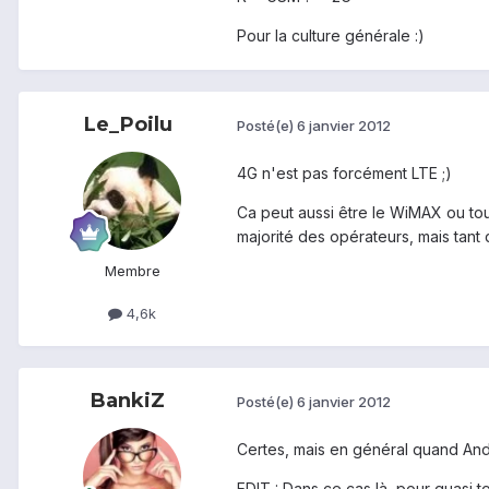
Pour la culture générale :)
Le_Poilu
Posté(e)
6 janvier 2012
4G n'est pas forcément LTE ;)
Ca peut aussi être le WiMAX ou tout
majorité des opérateurs, mais tant 
Membre
4,6k
BankiZ
Posté(e)
6 janvier 2012
Certes, mais en général quand Andr
EDIT : Dans ce cas là, pour quasi t