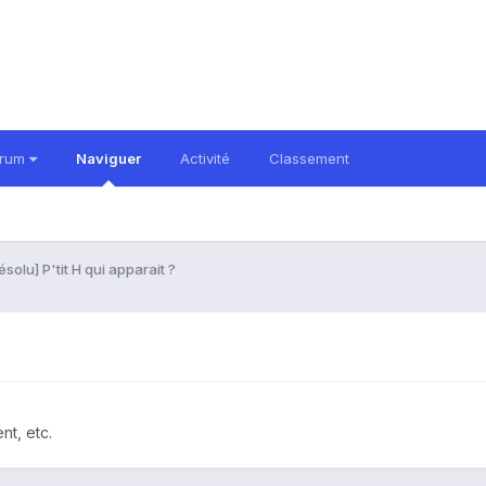
orum
Naviguer
Activité
Classement
ésolu] P'tit H qui apparait ?
nt, etc.