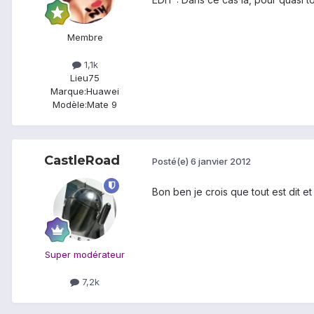
Membre
1,1k
Lieu
75
Marque:
Huawei
Modèle:
Mate 9
CastleRoad
Posté(e)
6 janvier 2012
Bon ben je crois que tout est dit et
Super modérateur
7,2k