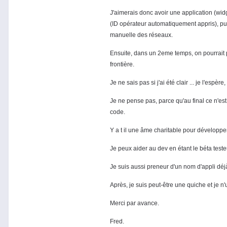
J'aimerais donc avoir une application (widg
(ID opérateur automatiquement appris), pui
manuelle des réseaux.
Ensuite, dans un 2eme temps, on pourrait p
frontière.
Je ne sais pas si j'ai été clair ... je l'espè
Je ne pense pas, parce qu'au final ce n'es
code.
Y a t il une âme charitable pour développer
Je peux aider au dev en étant le béta teste
Je suis aussi preneur d'un nom d'appli déjà e
Après, je suis peut-être une quiche et je n'u
Merci par avance.
Fred.