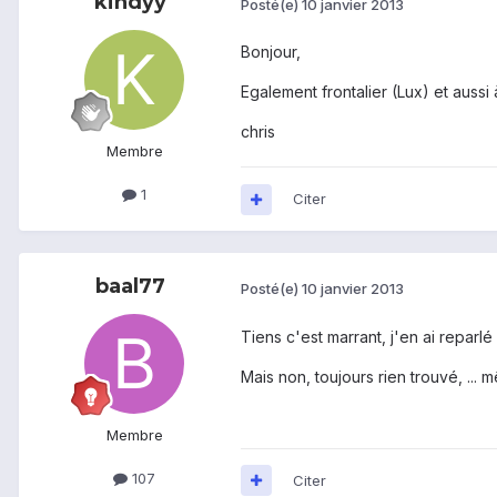
kindyy
Posté(e)
10 janvier 2013
Bonjour,
Egalement frontalier (Lux) et aussi
chris
Membre
1
Citer
baal77
Posté(e)
10 janvier 2013
Tiens c'est marrant, j'en ai reparlé
Mais non, toujours rien trouvé, ...
Membre
107
Citer