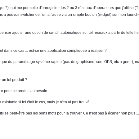
et ?), qui me permette d'enregistrer les 2 ou 3 réseaux d'opérateurs que j'utilise 
s à pouvoir switcher de l'un a l'autre via un simple bouton (widget) sur mon launch
enser ajouter une option de switch automatique sur tel réseaux à partir de telle 
re, et dans ce cas ... est-ce une application compliquée à réaliser ?
t que du paramétrage système rapide (pas de graphisme, son, GPS, etc à gérer), ma
 un tel produit ?
ur pour ce produit au besoin.
xistante si tel était le cas, mais je n'en ai pas trouvé.
tilise peut-être pas les bons mots pour la trouver. Ce n'est pas à écarter non plus ... 