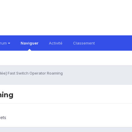
orum
Naviguer
Activité
Classement
dée] Fast Switch Operator Roaming
ming
jets