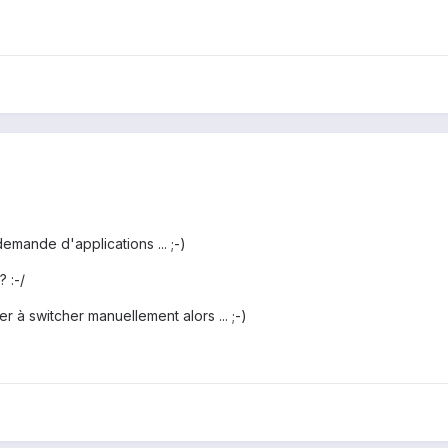
emande d'applications ... ;-)
 :-/
er à switcher manuellement alors ... ;-)