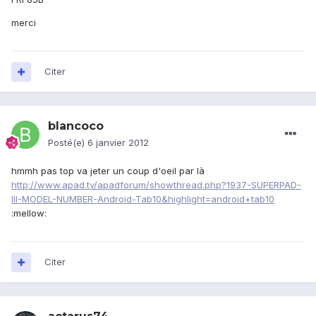
merci
Citer
blancoco
Posté(e)
6 janvier 2012
hmmh pas top va jeter un coup d'oeil par là
http://www.apad.tv/apadforum/showthread.php?1937-SUPERPAD-
III-MODEL-NUMBER-Android-Tab10&highlight=android+tab10
:mellow:
Citer