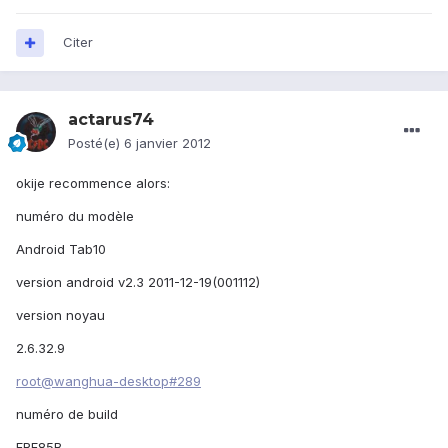
Citer
actarus74
Posté(e)
6 janvier 2012
okije recommence alors:
numéro du modèle
Android Tab10
version android v2.3 2011-12-19(001112)
version noyau
2.6.32.9
root@wanghua-desktop#289
numéro de build
FRF85B