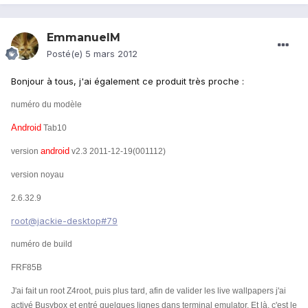
EmmanuelM
Posté(e)
5 mars 2012
Bonjour à tous, j'ai également ce produit très proche :
numéro du modèle
Android
Tab10
android
version
v2.3 2011-12-19(001112)
version noyau
2.6.32.9
root@jackie-desktop#79
numéro de build
FRF85B
J'ai fait un root Z4root, puis plus tard, afin de valider les live wallpapers j'ai
activé Busybox et entré quelques lignes dans terminal emulator. Et là, c'est le