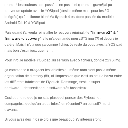
drame!!! les couleurs sont passées en pastel et ça ramait grave!
j'ai pu
trouver un update avec le YOSIpad (c'est le même mais pour les 3G
intégrés) ça fonctionne bien! Ma flytouch 4 est donc passée du modèle
Android Tab10 à YOSIpad.
”firmware2” & ”
Puis quand j'ai voulu réinstaller le recovery original, (le
firmware-discovery”)
elle m'a demandé mon zSYS.img (?) et depuis je
galère. Mais il n'y a que ça comme fichier. Je reste du coup avec la YOSIpad
mais bon c'est mieux que rien...
Pour info, le modèle YOSIpad, lui se flash avec 5 fichiers, dont le zSYS.img.
ça commence à m'agacer les tablettes du même nom n'ont pas la même
organisation de directory (!!!) j'ai l'impression que c'est un peu le bazar entre
les différents fabricants de Flytouch. Dommage, c'est un super
hardware.....desservit par un software très hasardeux.
Ceci pour dire que je ne sais plus quoi penser des Flytouch et
compagnie....quelqu'un a des infos? un réconfort? un conseil? merci
d'avance.
Si vous avez des infos je crois que beaucoup s'y intéresseront.