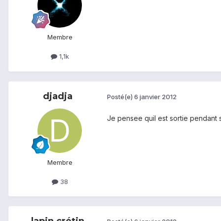
Membre
1,1k
djadja
Posté(e)
6 janvier 2012
Je pensee quil est sortie pendant
Membre
38
lapin crétin