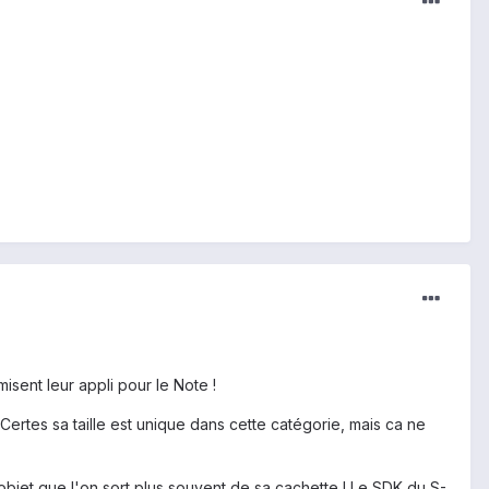
isent leur appli pour le Note !
Certes sa taille est unique dans cette catégorie, mais ca ne
bjet que l'on sort plus souvent de sa cachette ! Le SDK du S-