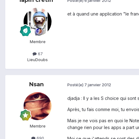
Posté(e)
6 janvier 2012
et à quand une application "le fran
Membre
67
Lieu
Doubs
Nsan
Posté(e)
7 janvier 2012
djadja : Il y a les S choice qui so
Après, tu fais comme moi, tu envois
Mais je ne vois pas en quoi le Note
Membre
change rien pour les apps a part u
690
Moi ce que j'attends se sont des 