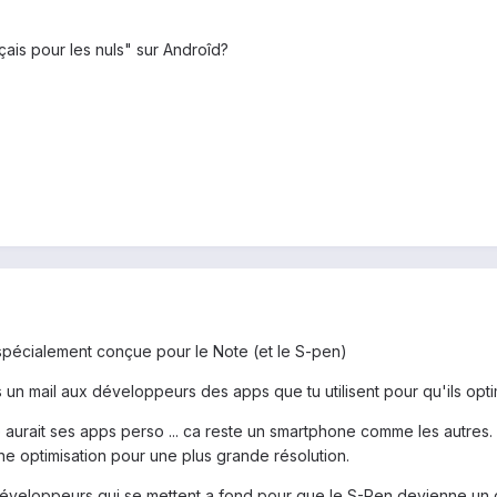
çais pour les nuls" sur Androîd?
nt spécialement conçue pour le Note (et le S-pen)
 un mail aux développeurs des apps que tu utilisent pour qu'ils optim
 aurait ses apps perso ... ca reste un smartphone comme les autres. 
ne optimisation pour une plus grande résolution.
développeurs qui se mettent a fond pour que le S-Pen devienne un o