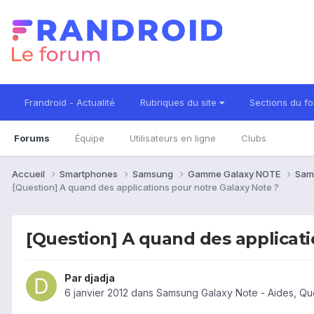
Frandroid - Actualité
Rubriques du site
Sections du f
Forums
Équipe
Utilisateurs en ligne
Clubs
Accueil
Smartphones
Samsung
Gamme Galaxy NOTE
Sam
[Question] A quand des applications pour notre Galaxy Note ?
[Question] A quand des applicati
Par
djadja
6 janvier 2012
dans
Samsung Galaxy Note - Aides, Qu