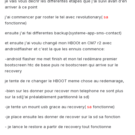
je vais vous decrir les differentes etapes que j'ai suivi avan d'en
arriver à ce point
j'ai commencer par rooter le tel avec revolutionary(
sa
fonctionne)
ensuite j'ai fai differentes backup(systeme-app-sms-contact)
et ensuite j'ai voulu changé mon HBOOt en CM7 r2 avec
androidflasher et c'est la que les ennuis commence:
-android flasher me met finish et mon tel redémare premier
bootscreen htc de base puis re bootscreen qui arrive sur le
recovery
je tente de re changer le HBOOT meme chose au redemarage,
-bien sur les donner pour recover mon telephone ne sont plus
sur la sd(j'ai préalablement partitionné la sd)
-je tente un mount usb grace au recovery(
sa
fonctionne)
-je place ensuite les donner de recover sur la sd sa fonction
- je lance le restore a partir de recovery tout fonctionne