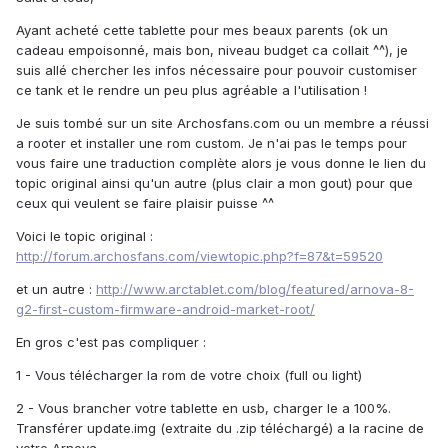
Ayant acheté cette tablette pour mes beaux parents (ok un
cadeau empoisonné, mais bon, niveau budget ca collait ^^), je
suis allé chercher les infos nécessaire pour pouvoir customiser
ce tank et le rendre un peu plus agréable a l'utilisation !
Je suis tombé sur un site Archosfans.com ou un membre a réussi
a rooter et installer une rom custom. Je n'ai pas le temps pour
vous faire une traduction complète alors je vous donne le lien du
topic original ainsi qu'un autre (plus clair a mon gout) pour que
ceux qui veulent se faire plaisir puisse ^^
Voici le topic original :
http://forum.archosfans.com/viewtopic.php?f=87&t=59520
et un autre :
http://www.arctablet.com/blog/featured/arnova-8-
g2-first-custom-firmware-android-market-root/
En gros c'est pas compliquer :
1 - Vous télécharger la rom de votre choix (full ou light)
2 - Vous brancher votre tablette en usb, charger le a 100%.
Transférer update.img (extraite du .zip téléchargé) a la racine de