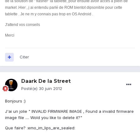
de la solution de " flasher" la tablette, pour ensuite avoir accès à plein de
market .Hier , j ai entendu parlé de ROM bientot dipsonible pour cette
tablette . Je ne m y connais pas trop en OS Android .
J'attend vos conseils
Merci
Citer
Daark De la Street
Posté(e)
30 juin 2012
Bonjours :)
J'ai un jolie " INVALID FIRMWARE IMAGE , Found a invalid firmware
image file .... Wold you like to delete it?"
Que faire? :emo_im_lips_are_sealed: