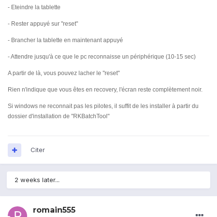
- Eteindre la tablette
- Rester appuyé sur "reset"
- Brancher la tablette en maintenant appuyé
- Attendre jusqu'à ce que le pc reconnaisse un périphérique (10-15 sec)
A partir de là, vous pouvez lacher le "reset"
Rien n'indique que vous êtes en recovery, l'écran reste complètement noir.
Si windows ne reconnait pas les pilotes, il suffit de les installer à partir du
dossier d'installation de "RKBatchTool"
Citer
2 weeks later...
romain555