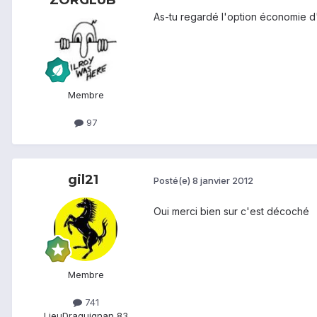
ZORGLUB
As-tu regardé l'option économie d
Membre
97
gil21
Posté(e)
8 janvier 2012
Oui merci bien sur c'est décoché
Membre
741
Lieu
Draguignan 83