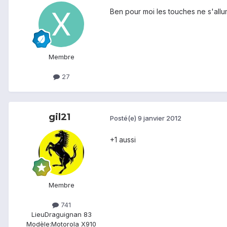
Ben pour moi les touches ne s'allum
Membre
27
gil21
Posté(e)
9 janvier 2012
+1 aussi
Membre
741
Lieu
Draguignan 83
Modèle:
Motorola X910