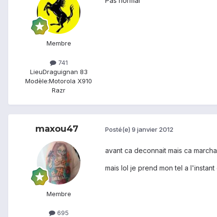
Pas normal
Membre
741
Lieu
Draguignan 83
Modèle:
Motorola X910
Razr
maxou47
Posté(e)
9 janvier 2012
avant ca deconnait mais ca marchait
mais lol je prend mon tel a l'instan
Membre
695