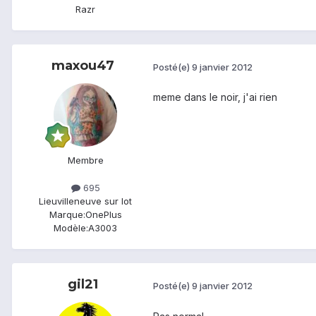
Razr
maxou47
Posté(e)
9 janvier 2012
meme dans le noir, j'ai rien
Membre
695
Lieu
villeneuve sur lot
Marque:
OnePlus
Modèle:
A3003
gil21
Posté(e)
9 janvier 2012