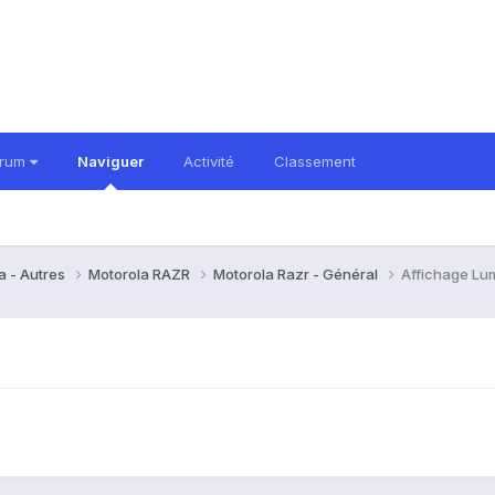
orum
Naviguer
Activité
Classement
a - Autres
Motorola RAZR
Motorola Razr - Général
Affichage Lu