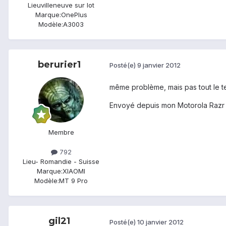
Lieu
villeneuve sur lot
Marque:
OnePlus
Modèle:
A3003
berurier1
Posté(e)
9 janvier 2012
même problème, mais pas tout le tem
Envoyé depuis mon Motorola Razr
Membre
792
Lieu
- Romandie - Suisse
Marque:
XIAOMI
Modèle:
MT 9 Pro
gil21
Posté(e)
10 janvier 2012