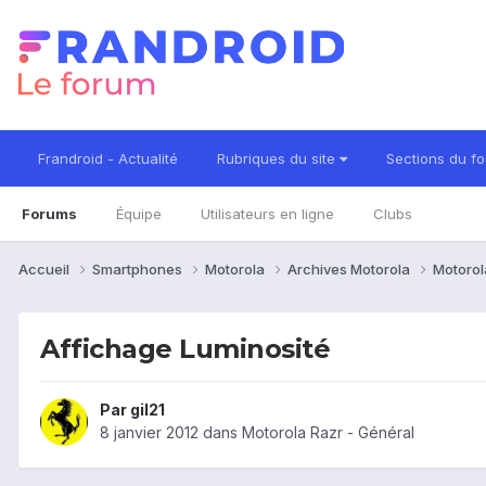
Frandroid - Actualité
Rubriques du site
Sections du f
Forums
Équipe
Utilisateurs en ligne
Clubs
Accueil
Smartphones
Motorola
Archives Motorola
Motorol
Affichage Luminosité
Par
gil21
8 janvier 2012
dans
Motorola Razr - Général