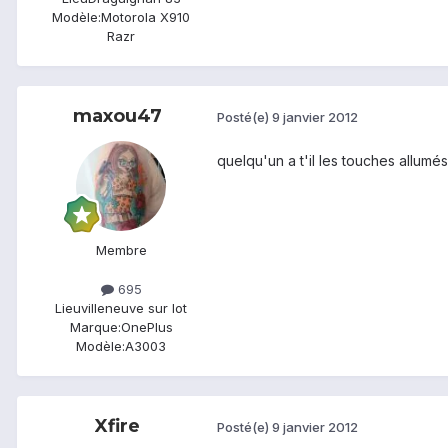
Modèle:
Motorola X910
Razr
maxou47
Posté(e)
9 janvier 2012
quelqu'un a t'il les touches allum
Membre
695
Lieu
villeneuve sur lot
Marque:
OnePlus
Modèle:
A3003
Xfire
Posté(e)
9 janvier 2012