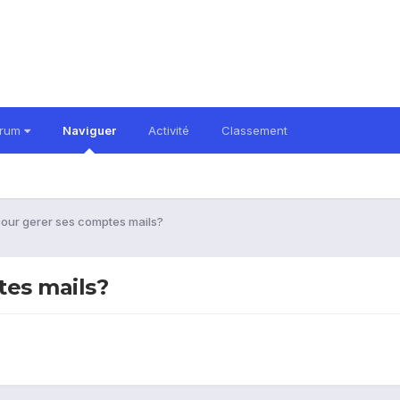
orum
Naviguer
Activité
Classement
pour gerer ses comptes mails?
tes mails?