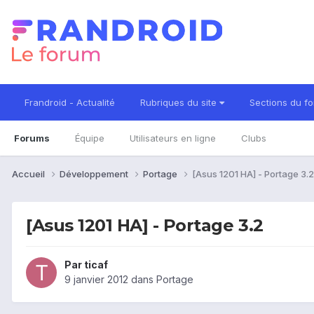
Frandroid - Actualité
Rubriques du site
Sections du f
Forums
Équipe
Utilisateurs en ligne
Clubs
Accueil
Développement
Portage
[Asus 1201 HA] - Portage 3.2
[Asus 1201 HA] - Portage 3.2
Par
ticaf
9 janvier 2012
dans
Portage