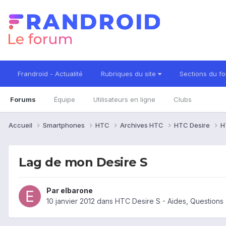
Frandroid - Actualité
Rubriques du site
Sections du f
Forums
Équipe
Utilisateurs en ligne
Clubs
Accueil
Smartphones
HTC
Archives HTC
HTC Desire
H
Lag de mon Desire S
Par
elbarone
10 janvier 2012
dans
HTC Desire S - Aides, Question