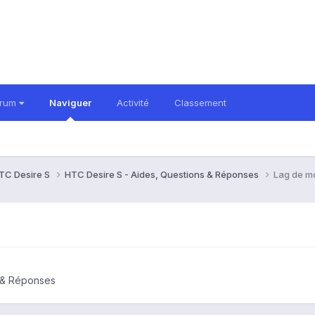
orum
Naviguer
Activité
Classement
TC Desire S
HTC Desire S - Aides, Questions & Réponses
Lag de m
s & Réponses