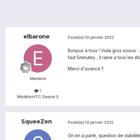
elbarone
Posté(e)
10 janvier 2012
Bonjour à tous ! Voila gros soucis 
faut 5minutes... Il rame a tous les ét
Merci d'avance !!
Membre
1
Modèle:
HTC Desire S
SqueeZen
Posté(e)
13 janvier 2012
On en a parlé, question de stabilit