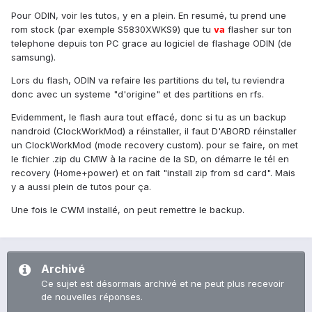
Pour ODIN, voir les tutos, y en a plein. En resumé, tu prend une
rom stock (par exemple S5830XWKS9) que tu
va
flasher sur ton
telephone depuis ton PC grace au logiciel de flashage ODIN (de
samsung).
Lors du flash, ODIN va refaire les partitions du tel, tu reviendra
donc avec un systeme "d'origine" et des partitions en rfs.
Evidemment, le flash aura tout effacé, donc si tu as un backup
nandroid (ClockWorkMod) a réinstaller, il faut D'ABORD réinstaller
un ClockWorkMod (mode recovery custom). pour se faire, on met
le fichier .zip du CMW à la racine de la SD, on démarre le tél en
recovery (Home+power) et on fait "install zip from sd card". Mais
y a aussi plein de tutos pour ça.
Une fois le CWM installé, on peut remettre le backup.
Archivé
Ce sujet est désormais archivé et ne peut plus recevoir
de nouvelles réponses.