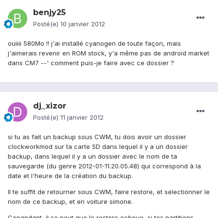
benjy25
Posté(e)
10 janvier 2012
ouiiii 580Mo !! j'ai installé cyanogen de toute façon, mais
j'aimerais revenir en ROM stock, y'a même pas de android market
dans CM7 --' comment puis-je faire avec ce dossier ?
dj_xizor
Posté(e)
11 janvier 2012
si tu as fait un backup sous CWM, tu dois avoir un dossier
clockworkmod sur ta carte SD dans lequel il y a un dossier
backup, dans lequel il y a un dossier avec le nom de ta
sauvegarde (du genre 2012-01-11.20.05.48) qui correspond à la
date et l'heure de la création du backup.
Il te suffit de retourner sous CWM, faire restore, et selectionner le
nom de ce backup, et en voiture simone.
Cepandant, il se peut que le restore echoue, si tes partitions