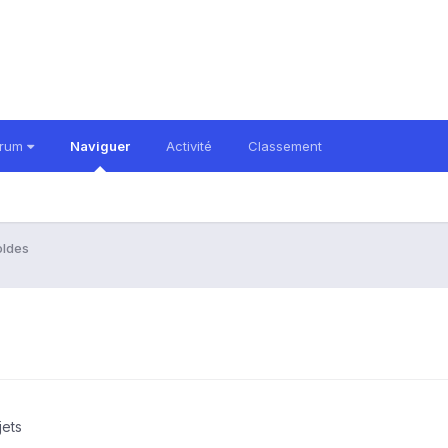
orum
Naviguer
Activité
Classement
oldes
jets