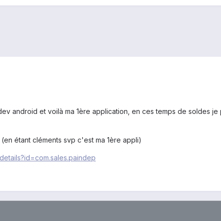
v android et voilà ma 1ère application, en ces temps de soldes je pe
 (en étant cléments svp c'est ma 1ère appli)
/details?id=com.sales.paindep