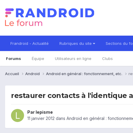
Frandroid - Actualité
Rubriques du site
Sections du f
Forums
Équipe
Utilisateurs en ligne
Clubs
Accueil
Android
Android en général : fonctionnement, etc.
re
restaurer contacts à l'identique 
Par
lepisme
11 janvier 2012
dans
Android en général : fonctionneme