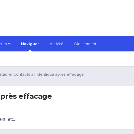
orum
Naviguer
Activité
Classement
staurer contacts à l'identique après effacage
après effacage
nt, etc.