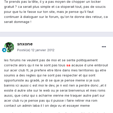
Te prends pas la tête, il y a pas moyen de chopper un locker
gratuit ? ca serait plus simple et ca stoperait tout, pas de soucis
pour que tu le fasse sur ton site, mais je pense qu'il faut
continuer à dialoguer sur le forum, qu'on te donne des retour, ca
serait dommage !
snxone
Posté(e)
12 janvier 2012
les forums ne veulent pas de moi et se sente politiquement
correcte alors qu il ne le sont pas tous
sa
acause d une embrouil
sur acer club fr, je prefere etre libre dans mes territoires qu etre
soumis a des regles qui ne sont pas respecter et qui sont
opportuniste au gradé, je di se que je pense meme si je suis
bannis ici aussi c est moi le dev, je n est rien a perdre donc ,et il
existe d autre site sur le web ou je serai bienvenus et mes roms
aussi, que celui qui s acharne vienne me traquer autre part sur
acer club ru je pense pas qu il puisse i faire retirer ma rom
contact un admin laba il l on deja vu et essayer meme