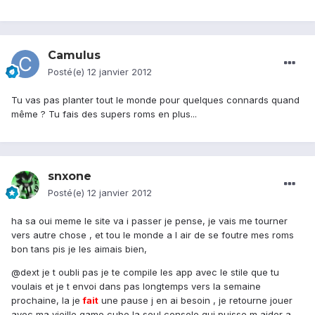
Camulus
Posté(e)
12 janvier 2012
Tu vas pas planter tout le monde pour quelques connards quand
même ? Tu fais des supers roms en plus...
snxone
Posté(e)
12 janvier 2012
ha sa oui meme le site va i passer je pense, je vais me tourner
vers autre chose , et tou le monde a l air de se foutre mes roms
bon tans pis je les aimais bien,
@dext je t oubli pas je te compile les app avec le stile que tu
voulais et je t envoi dans pas longtemps vers la semaine
prochaine, la je
fait
une pause j en ai besoin , je retourne jouer
avec ma vieille game cube la seul console qui puisse m aider a