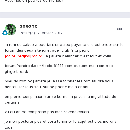
Assumes un peu tes conneries !
snxone
Posté(e)
12 janvier 2012
la rom de xakep a pourtant une app payante elle est encor sur le
forum des deux site ici et acer club fr tu peu dir
[color=red]koi[/color]
la j ai ete balancer c est tout et voila
forum.frandroid.com/topic/81814-rom-custom-maj-rom-ace-
gingerbread/
pseudo rom ok j arrete je laisse tomber les rom faudra vous
debrouiller tous seul sur se phone maintenant
en pleine compilation sur se kernel la je vois la ingratitude de
certains
vu qu on ne comprend pas mes revendication
je n en posterai plus et voila terminer le sujet est clos merci a
tous