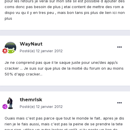
pour les retours je verai sur mon site sil est possible d ajouter des
coms donc pas besoin de plus j etai content de mettre des rom a
dispo vu qu il y en tres peu , mais bon tans pis plus de lien ici non
plus
WayNaut
Posté(e)
12 janvier 2012
Je ne comprend pas que il te saque juste pour une/des app/s
cracker ... Je suis sur que plus de la moitié du forum on au moins
50% d'app cracker...
themrlsk
Posté(e)
12 janvier 2012
Ouais mais c'est pas parce que tout le monde le fait.. apres je dis
rien je le fais aussi, mais c'est pas la peine de se prendre la tete
pour rien, utilise un autre locker et voilà, si tu poste un lien de