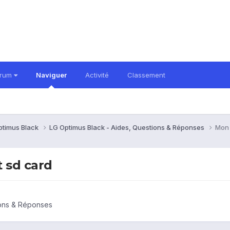
orum
Naviguer
Activité
Classement
ptimus Black
LG Optimus Black - Aides, Questions & Réponses
Mon 
 sd card
ions & Réponses