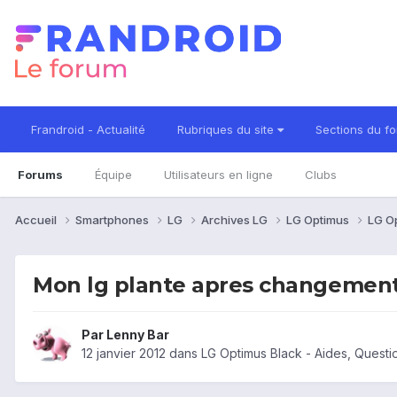
Frandroid - Actualité
Rubriques du site
Sections du f
Forums
Équipe
Utilisateurs en ligne
Clubs
Accueil
Smartphones
LG
Archives LG
LG Optimus
LG O
Mon lg plante apres changement
Par
Lenny Bar
12 janvier 2012
dans
LG Optimus Black - Aides, Quest