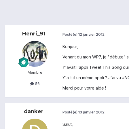
Henri_91
Posté(e)
12 janvier 2012
Bonjour,
Venant du mon WP7, je "débute" sur
Y'avait l'appli Tweet This Song qu
Membre
Y'a-t-il un même appli ? J'ai vu #
56
Merci pour votre aide !
danker
Posté(e)
13 janvier 2012
Salut,