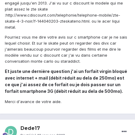
engagé jusqu'en 2013. J'ai vu sur c discount le modele qui me
plait assez le zte skate
:http://www.cdiscount.com/telephonie/telephone-mobile/zte-
skate-4-3-noir/f-144040203-zteskateno.html. ou le acer liqui
metal.
Pourriez vous me dire votre avis sur c smartphone car je ne sais
lequel choisir. Et sur le skate peut on regarder des divx car
j'aimerais beaucoup pourvoir regarder des films et me dire le
modèle vendu sur c discount car j'ai vu dans certaine
conversation monte carlo ou staraddict.
Et juste une dernière question j'ai un forfait virgin bloqué
avec internet + mail (débit réduit au dela de 250mo) est
ce que j'ai assez de ce forfait ou je dois passer sur un
forfait smartphone 3G (débit réduit au dela de 500mo).
Merci d'avance de votre aide.
Dede17