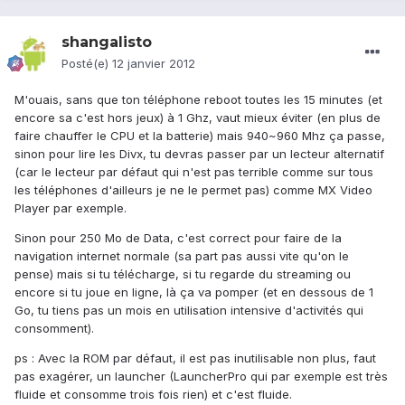
shangalisto
Posté(e)
12 janvier 2012
M'ouais, sans que ton téléphone reboot toutes les 15 minutes (et
encore sa c'est hors jeux) à 1 Ghz, vaut mieux éviter (en plus de
faire chauffer le CPU et la batterie) mais 940~960 Mhz ça passe,
sinon pour lire les Divx, tu devras passer par un lecteur alternatif
(car le lecteur par défaut qui n'est pas terrible comme sur tous
les téléphones d'ailleurs je ne le permet pas) comme MX Video
Player par exemple.
Sinon pour 250 Mo de Data, c'est correct pour faire de la
navigation internet normale (sa part pas aussi vite qu'on le
pense) mais si tu télécharge, si tu regarde du streaming ou
encore si tu joue en ligne, là ça va pomper (et en dessous de 1
Go, tu tiens pas un mois en utilisation intensive d'activités qui
consomment).
ps : Avec la ROM par défaut, il est pas inutilisable non plus, faut
pas exagérer, un launcher (LauncherPro qui par exemple est très
fluide et consomme trois fois rien) et c'est fluide.