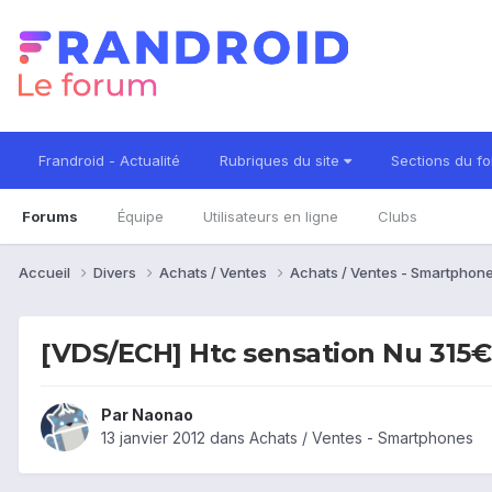
Frandroid - Actualité
Rubriques du site
Sections du f
Forums
Équipe
Utilisateurs en ligne
Clubs
Accueil
Divers
Achats / Ventes
Achats / Ventes - Smartphon
[VDS/ECH] Htc sensation Nu 315€
Par
Naonao
13 janvier 2012
dans
Achats / Ventes - Smartphones