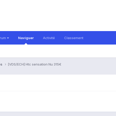
orum
Naviguer
Activité
Classement
es
[VDS/ECH] Htc sensation Nu 315€