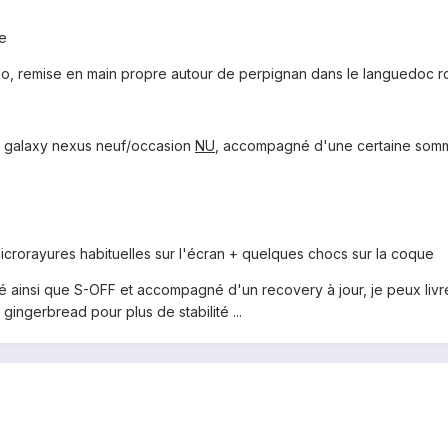
ne
imo, remise en main propre autour de perpignan dans le languedoc rou
n galaxy nexus neuf/occasion
NU
, accompagné d'une certaine somm
icrorayures habituelles sur l'écran + quelques chocs sur la coque
é ainsi que S-OFF et accompagné d'un recovery à jour, je peux livr
 gingerbread pour plus de stabilité ...