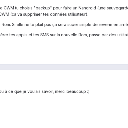
 CWM tu choisis "backup" pour faire un Nandroid (une sauvegarde c
CWM (ca va supprimer tes données utilisateur).
le Rom. Si elle ne te plait pas ça sera super simple de revenir en arriè
sfèrer tes applis et tes SMS sur la nouvelle Rom, passe par des ut
u à ce que je voulais savoir, merci beaucoup :)