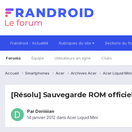
Frandroid - Actualité
Rubriques du site
Sections du f
Forums
Équipe
Utilisateurs en ligne
Clubs
Accueil
Smartphones
Acer
Archives Acer
Acer Liquid Min
[Résolu] Sauvegarde ROM officie
Par
Doriiiiian
14 janvier 2012
dans
Acer Liquid Mini