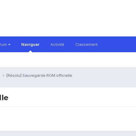
orum
Naviguer
Activité
Classement
i
[Résolu] Sauvegarde ROM officielle
lle