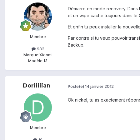
Démarre en mode recovery. Dans le
et un wipe cache toujours dans le 
Et enfin tu peux installer la nouvel
Membre
Par contre si tu veux pouvoir tran
Backup.
982
Marque:
Xiaomi
Modèle:
13
Doriiiiian
Posté(e)
14 janvier 2012
Ok nickel, tu as exactement répond
Membre
10