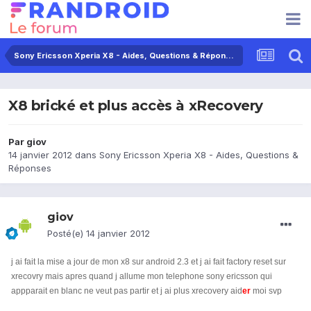
Sony Ericsson Xperia X8 - Aides, Questions & Réponses
X8 brické et plus accès à xRecovery
Par
giov
14 janvier 2012
dans
Sony Ericsson Xperia X8 - Aides, Questions &
Réponses
giov
Posté(e)
14 janvier 2012
j ai fait la mise a jour de mon x8 sur android 2.3 et j ai fait factory reset sur
xrecovry mais apres quand j allume mon telephone sony ericsson qui
appparait en blanc ne veut pas partir et j ai plus xrecovery aid
er
moi svp