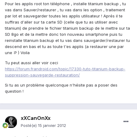
Pour les applis root ton téléphone , installe titanium backup , tu
vas dans Sauver/restaurer , tu vas dans les option , traitement
par lot et sauvegarder toutes les applis utilisateur ! Aprés il te
suffiras d'aller sur ta carte SD (celle que tu as utiliser avec
titanium) de prendre le fichier titanium backup de le mettre sur ta
SD 8go et de la mettre donc ton nouveau smartphone puis tu
reinstalle titanium backup et tu vas dans sauvgarder/restaurer tu
descend en bas et tu as toute t'es applis (a restaurer une par
une :P ) Voila
Tu peut aussi aller voir ceci
https://forum.frandroid.com/topic/17330-tuto-titanium-backup-
suppression-sauvegarde-restauration/
Si tu as un problème quelconque n'hésite pas a poser des
question !
xXCanOnXx
Posté(e)
15 janvier 2012