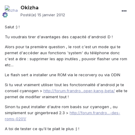
Okizha
Posté(e)
15 janvier 2012
Salut :) !
Tu voudrais tirer d'avantages des capacité d'android :D !
Alors pour ta première question , le root c'est un mode qui te
permet d'accéder aux fonctions 'system' du téléphone donc
c'est a dire : supprimer les app inutiles , pouvoir flasher une rom
etc...
Le flash sert a installer une ROM via le recorvery ou via ODIN
Si tu veut vraiment utiliser tout les fonctionnalité d'android je te
conseil cyanogen >
http://forum.frandro...oper-kang-beta/
elle te
permet de modifier vraiment tout !
Sinon tu peut installer d'autre rom basés sur cyanogen , ou
simplement sur gingerbread 2.3 >
http://forum.frandro...-des-
roms-0201/
A toi de tester ce qu'il te plait le plus :) !