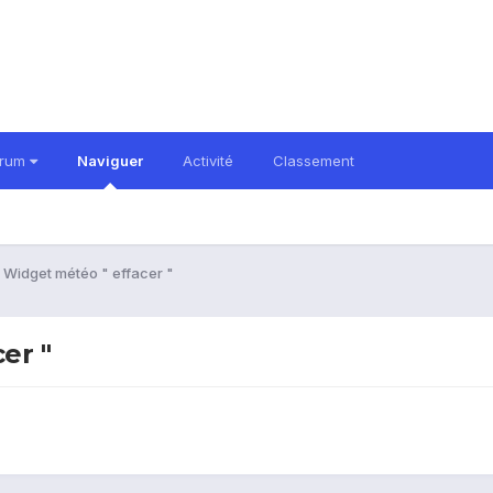
orum
Naviguer
Activité
Classement
 Widget météo " effacer "
er "