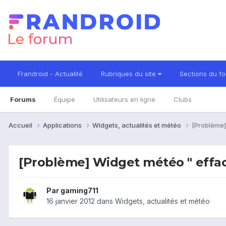
Frandroid - Actualité
Rubriques du site
Sections du f
Forums
Équipe
Utilisateurs en ligne
Clubs
Accueil
Applications
Widgets, actualités et météo
[Problème]
[Problème] Widget météo " effac
Par
gaming711
16 janvier 2012
dans
Widgets, actualités et météo