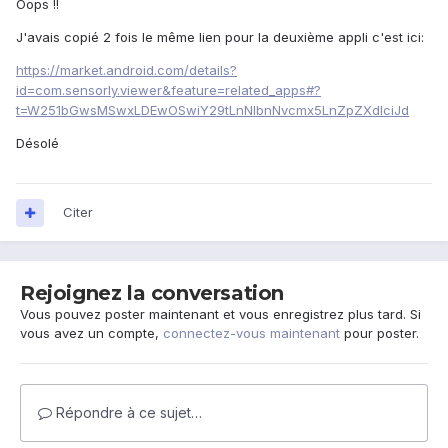
Oops !!
J'avais copié 2 fois le même lien pour la deuxième appli c'est ici:
https://market.android.com/details?
id=com.sensorly.viewer&feature=related_apps#?
t=W251bGwsMSwxLDEwOSwiY29tLnNlbnNvcmx5LnZpZXdlciJd
Désolé
Citer
Rejoignez la conversation
Vous pouvez poster maintenant et vous enregistrez plus tard. Si
vous avez un compte,
connectez-vous maintenant
pour poster.
Répondre à ce sujet…