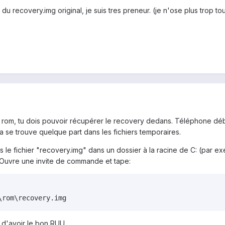
du recovery.img original, je suis tres preneur. (je n'ose plus trop 
a rom, tu dois pouvoir récupérer le recovery dedans. Téléphone déb
a se trouve quelque part dans les fichiers temporaires.
is le fichier "recovery.img" dans un dossier à la racine de C: (par e
Ouvre une invite de commande et tape:
\rom\recovery.img
 d'avoir le bon RUU.