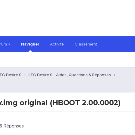
orum
Naviguer
Activité
Classement
TC Desire S
HTC Desire S - Aides, Questions & Réponses
.img original (HBOOT 2.00.0002)
s & Réponses