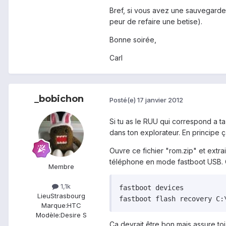
Bref, si vous avez une sauvegarde 
peur de refaire une betise).
Bonne soirée,
Carl
_bobichon
Posté(e)
17 janvier 2012
Si tu as le RUU qui correspond a t
dans ton explorateur. En principe ç
Ouvre ce fichier "rom.zip" et extra
téléphone en mode fastboot USB. 
Membre
1,1k
fastboot devices

Lieu
Strasbourg
fastboot flash recovery C:
Marque:
HTC
Modèle:
Desire S
Ca devrait être bon mais assure toi