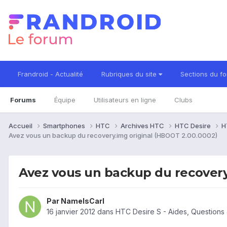
Frandroid - Actualité
Rubriques du site
Sections du f
Forums
Équipe
Utilisateurs en ligne
Clubs
Accueil
Smartphones
HTC
Archives HTC
HTC Desire
H
Avez vous un backup du recovery.img original (HBOOT 2.00.0002)
Avez vous un backup du recovery
Par
NameIsCarl
16 janvier 2012
dans
HTC Desire S - Aides, Question