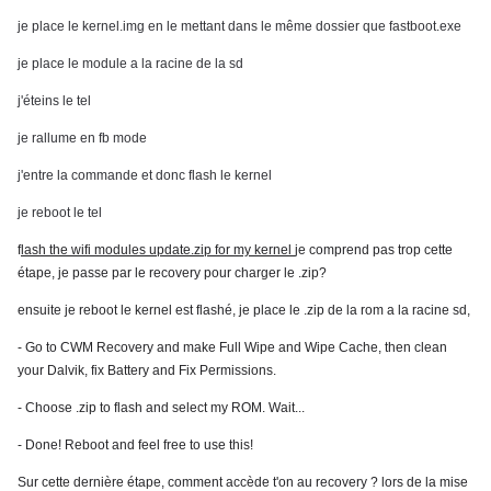
je place le kernel.img en le mettant dans le même dossier que fastboot.exe
je place le module a la racine de la sd
j'éteins le tel
je rallume en fb mode
j'entre la commande et donc flash le kernel
je reboot le tel
f
lash the wifi modules update.zip for my kernel
je comprend pas trop cette
étape, je passe par le recovery pour charger le .zip?
ensuite je reboot le kernel est flashé, je place le .zip de la rom a la racine sd,
- Go to CWM Recovery and make Full Wipe and Wipe Cache, then clean
your Dalvik, fix Battery and Fix Permissions.
- Choose .zip to flash and select my ROM. Wait...
- Done! Reboot and feel free to use this!
Sur cette dernière étape, comment accède t'on au recovery ? lors de la mise