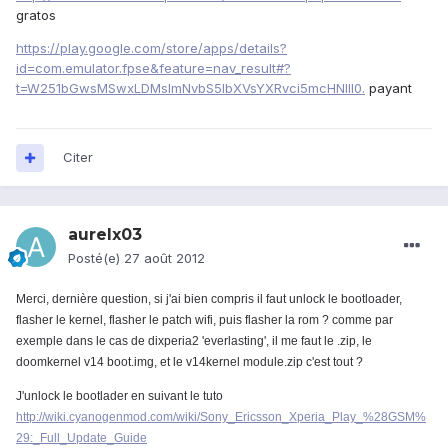
gratos
https://play.google.com/store/apps/details?
id=com.emulator.fpse&feature=nav_result#?
t=W251bGwsMSwxLDMsImNvbS5lbXVsYXRvci5mcHNlIl0.
payant
Citer
aurelx03
Posté(e)
27 août 2012
Merci, dernière question, si j'ai bien compris il faut unlock le bootloader,
flasher le kernel, flasher le patch wifi, puis flasher la rom ? comme par
exemple dans le cas de dixperia2 'everlasting', il me faut le .zip, le
doomkernel v14 boot.img, et le v14kernel module.zip c'est tout ?
J'unlock le bootlader en suivant le tuto
http://wiki.cyanogenmod.com/wiki/Sony_Ericsson_Xperia_Play_%28GSM%
29:_Full_Update_Guide