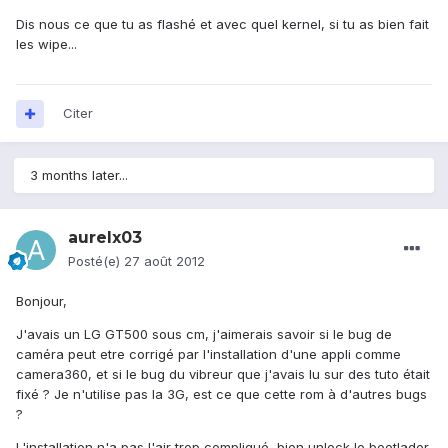
Dis nous ce que tu as flashé et avec quel kernel, si tu as bien fait
les wipe...
Citer
3 months later...
aurelx03
Posté(e)
27 août 2012
Bonjour,
J'avais un LG GT500 sous cm, j'aimerais savoir si le bug de
caméra peut etre corrigé par l'installation d'une appli comme
camera360, et si le bug du vibreur que j'avais lu sur des tuto était
fixé ? Je n'utilise pas la 3G, est ce que cette rom à d'autres bugs
?
L'installation n'a pas l'air trop compliqué, bien unlock le bootlader,