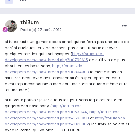
thi3um
Posté(e)
27 août 2012
si tu es juste un gamer occasionnel qui ne ferra pas une crise de
nerf si quelques jeux ne passent pas alors tu peux essayer
quelques rom ics qui sont sympas (
http://forum.xda-
developers.com/showthread.php?t=1790615
ce qu'il y a de plus
abouti en ics base sony,
http://forum.xda-
developers.com/showthread.php?t=1804003
la même mais en
miui très beau avec des fonctionnalités super, après en cm9
c'est trop incompatible a mon gout mais essai quand même et fait
toi une idée )
si tu veux pouvoir jouer a tous les jeux sans lag alors reste en
gingerbread base sony (
http://forum.xda-
developers.com/showthread.php?t=1631144,
http://forum.xda-
developers.com/showthread.php?t=1595058
et
http://forum.xda-
developers.com/showthread.php?t=1828882
) les trois se valent et
avec le kernel qui va bien TOUT TOURNE.