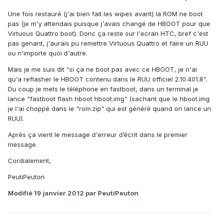
Une fois restauré (j'ai bien fait les wipes avant) la ROM ne boot
pas (je m'y attendais puisque j'avais changé de HBOOT pour que
Virtuous Quattro boot). Donc ça reste sur l'ecran HTC, bref c'est
pas genant, j'aurais pu remettre Virtuous Quattro et faire un RUU
ou n'importe quoi d'autre.
Mais je me suis dit "si ça ne boot pas avec ce HBOOT, je n'ai
qu'a reflasher le HBOOT contenu dans le RUU officiel 2.10.401.8".
Du coup je mets le téléphone en fastboot, dans un terminal je
lance "fastboot flash hboot hboot.img" (sachant que le hboot.img
je l'ai choppé dans le "rom.zip" qui est généré quand on lance un
RUU).
Après ça vient le message d'erreur d’écrit dans le premier
message.
Cordialement,
PeutiPeuton
Modifié
19 janvier 2012
par PeutiPeuton