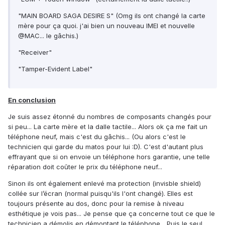
"MAIN BOARD SAGA DESIRE S" (Omg ils ont changé la carte
mère pour ça quoi. j'ai bien un nouveau IMEI et nouvelle
@MAC... le gâchis.)
"Receiver"
"Tamper-Evident Label"
En conclusion
Je suis assez étonné du nombres de composants changés pour
si peu... La carte mère et la dalle tactile... Alors ok ça me fait un
téléphone neuf, mais c'est du gâchis... (Ou alors c'est le
technicien qui garde du matos pour lui :D). C'est d'autant plus
effrayant que si on envoie un téléphone hors garantie, une telle
réparation doit coûter le prix du téléphone neuf...
Sinon ils ont également enlevé ma protection (invisble shield)
collée sur l’écran (normal puisqu'ils l'ont changé). Elles est
toujours présente au dos, donc pour la remise à niveau
esthétique je vois pas... Je pense que ça concerne tout ce que le
technicien a démolis en démontant le téléphone... Puis le seul