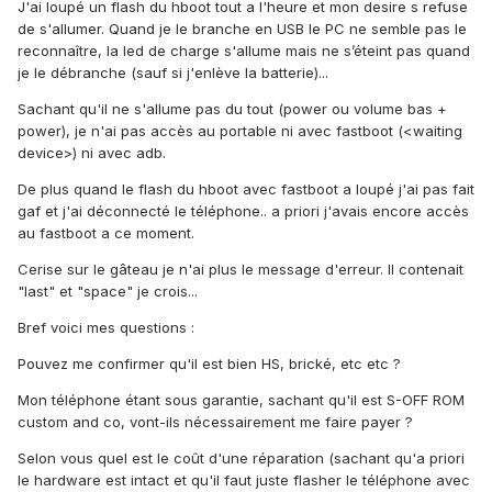
J'ai loupé un flash du hboot tout a l'heure et mon desire s refuse
de s'allumer. Quand je le branche en USB le PC ne semble pas le
reconnaître, la led de charge s'allume mais ne s’éteint pas quand
je le débranche (sauf si j'enlève la batterie)...
Sachant qu'il ne s'allume pas du tout (power ou volume bas +
power), je n'ai pas accès au portable ni avec fastboot (<waiting
device>) ni avec adb.
De plus quand le flash du hboot avec fastboot a loupé j'ai pas fait
gaf et j'ai déconnecté le téléphone.. a priori j'avais encore accès
au fastboot a ce moment.
Cerise sur le gâteau je n'ai plus le message d'erreur. Il contenait
"last" et "space" je crois...
Bref voici mes questions :
Pouvez me confirmer qu'il est bien HS, brické, etc etc ?
Mon téléphone étant sous garantie, sachant qu'il est S-OFF ROM
custom and co, vont-ils nécessairement me faire payer ?
Selon vous quel est le coût d'une réparation (sachant qu'a priori
le hardware est intact et qu'il faut juste flasher le téléphone avec