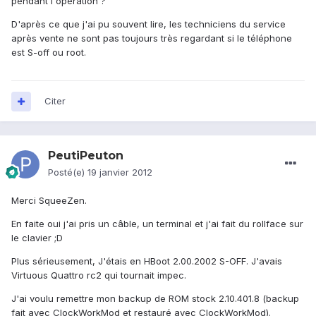
pendant l'opération ?
D'après ce que j'ai pu souvent lire, les techniciens du service
après vente ne sont pas toujours très regardant si le téléphone
est S-off ou root.
Citer
PeutiPeuton
Posté(e)
19 janvier 2012
Merci SqueeZen.
En faite oui j'ai pris un câble, un terminal et j'ai fait du rollface sur
le clavier ;D
Plus sérieusement, J'étais en HBoot 2.00.2002 S-OFF. J'avais
Virtuous Quattro rc2 qui tournait impec.
J'ai voulu remettre mon backup de ROM stock 2.10.401.8 (backup
fait avec ClockWorkMod et restauré avec ClockWorkMod).