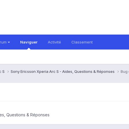
orum
Naviguer
Activité
Classement
c S
Sony Ericsson Xperia Arc S - Aides, Questions & Réponses
Bug 
des, Questions & Réponses