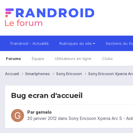
Frandroid - Actualité
Rubriques du site
Sections du f
Forums
Équipe
Utilisateurs en ligne
Clubs
Accueil
Smartphones
Sony Ericsson
Sony Ericsson Xperia Ar
Bug ecran d'accueil
Par
gemelo
20 janvier 2012
dans
Sony Ericsson Xperia Arc S - Ai