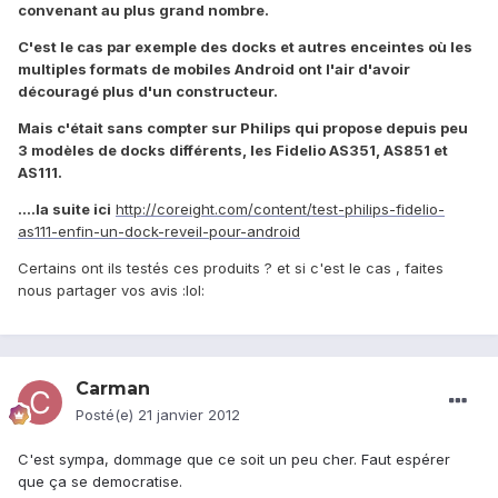
convenant au plus grand nombre.
C'est le cas par exemple des docks et autres enceintes où les
multiples formats de mobiles Android ont l'air d'avoir
découragé plus d'un constructeur.
Mais c'était sans compter sur Philips qui propose depuis peu
3 modèles de docks différents, les Fidelio AS351, AS851 et
AS111.
....la suite ici
http://coreight.com/content/test-philips-fidelio-
as111-enfin-un-dock-reveil-pour-android
Certains ont ils testés ces produits ? et si c'est le cas , faites
nous partager vos avis :lol:
Carman
Posté(e)
21 janvier 2012
C'est sympa, dommage que ce soit un peu cher. Faut espérer
que ça se democratise.