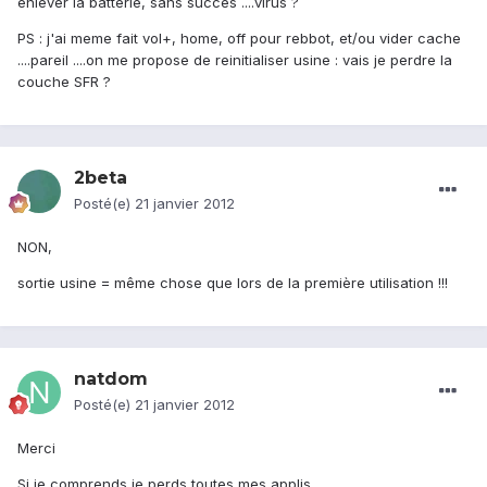
enlever la batterie, sans succès ....virus ?
PS : j'ai meme fait vol+, home, off pour rebbot, et/ou vider cache
....pareil ....on me propose de reinitialiser usine : vais je perdre la
couche SFR ?
2beta
Posté(e)
21 janvier 2012
NON,
sortie usine = même chose que lors de la première utilisation !!!
natdom
Posté(e)
21 janvier 2012
Merci
Si je comprends je perds toutes mes applis ....