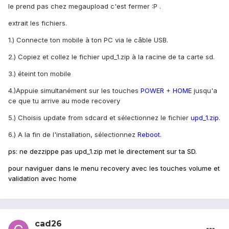
le prend pas chez megaupload c'est fermer :P .
extrait les fichiers.
1.) Connecte ton mobile à ton PC via le câble USB.
2.) Copiez et collez le fichier upd_1.zip à la racine de ta carte sd.
3.) éteint ton mobile
4.)Appuie simultanément sur les touches
POWER
+
HOME
jusqu'a
ce que tu arrive au mode recovery
5.) Choisis update from sdcard et sélectionnez le fichier
upd_1.zip
.
6.) A la fin de l'installation, sélectionnez
Reboot.
ps: ne dezzippe pas upd_1.zip met le directement sur ta SD.
pour naviguer dans le menu recovery avec les touches volume et
validation avec home
cad26