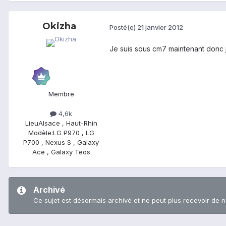
Okizha
Posté(e)
21 janvier 2012
Je suis sous cm7 maintenant donc je
Membre
4,6k
Lieu
Alsace , Haut-Rhin
Modèle:
LG P970 , LG
P700 , Nexus S , Galaxy
Ace , Galaxy Teos
Archivé
Ce sujet est désormais archivé et ne peut plus recevoir de 