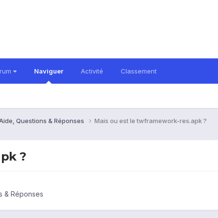
orum
Naviguer
Activité
Classement
 Aide, Questions & Réponses
Mais ou est le twframework-res.apk ?
apk ?
ns & Réponses