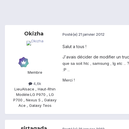
Okizha
Posté(e)
21 janvier 2012
Salut a tous !
J'avais décider de modifier un tru
que sa soit htc , samsung , lg etc ..
:P ..
Membre
Merci !
4,6k
Lieu
Alsace , Haut-Rhin
Modèle:
LG P970 , LG
P700 , Nexus S , Galaxy
Ace , Galaxy Teos
sirtagada
Posté(e)
21 janvier 2012