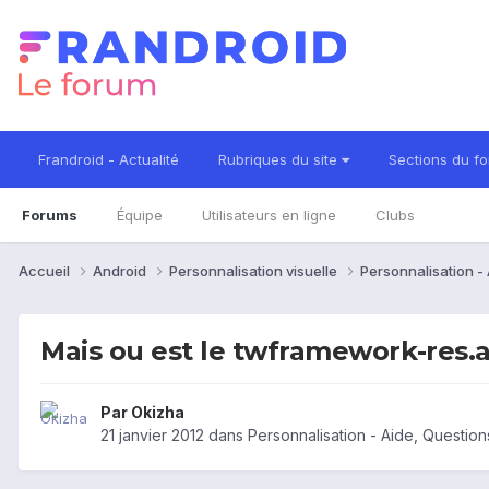
Frandroid - Actualité
Rubriques du site
Sections du f
Forums
Équipe
Utilisateurs en ligne
Clubs
Accueil
Android
Personnalisation visuelle
Personnalisation -
Mais ou est le twframework-res.
Par
Okizha
21 janvier 2012
dans
Personnalisation - Aide, Questio