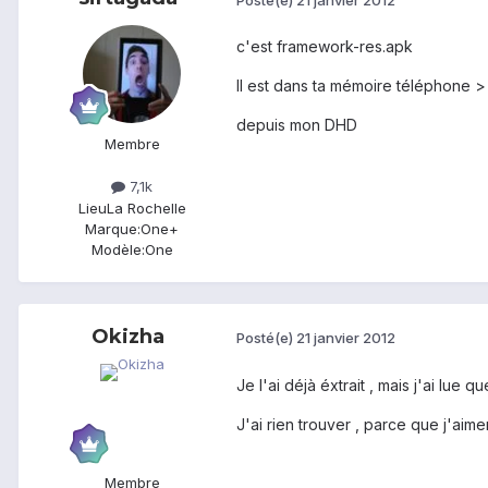
c'est framework-res.apk
Il est dans ta mémoire téléphone 
depuis mon DHD
Membre
7,1k
Lieu
La Rochelle
Marque:
One+
Modèle:
One
Okizha
Posté(e)
21 janvier 2012
Je l'ai déjà éxtrait , mais j'ai lue
J'ai rien trouver , parce que j'aimer
Membre