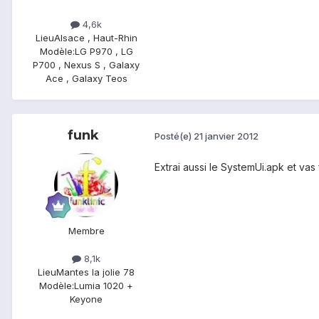
4,6k
Lieu
Alsace , Haut-Rhin
Modèle:
LG P970 , LG
P700 , Nexus S , Galaxy
Ace , Galaxy Teos
funk
Posté(e)
21 janvier 2012
Extrai aussi le SystemUi.apk et vas 
Membre
8,1k
Lieu
Mantes la jolie 78
Modèle:
Lumia 1020 +
Keyone