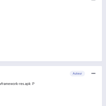
Auteur
e twframework-res.apk :P