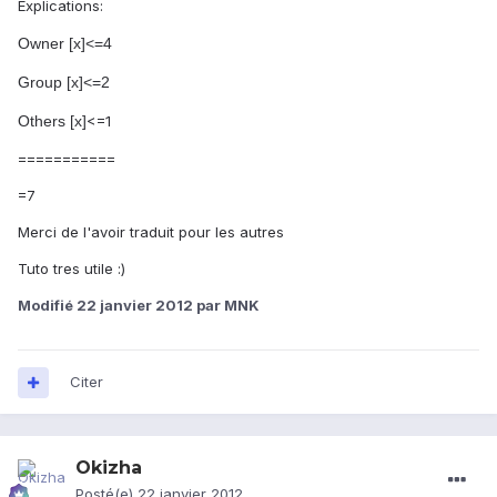
Explications:
Owner [x]<=4
Group [x]<=2
Others [x]
<=1
===========
=7
Merci de l'avoir traduit pour les autres
Tuto tres utile :)
Modifié
22 janvier 2012
par MNK
Citer
Okizha
Posté(e)
22 janvier 2012