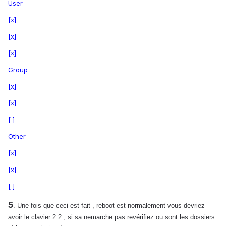
User
[x]
[x]
[x]
Group
[x]
[x]
[ ]
Other
[x]
[x]
[ ]
5
. Une fois que ceci est fait , reboot est normalement vous devriez
avoir le clavier 2.2 , si sa nemarche pas revérifiez ou sont les dossiers