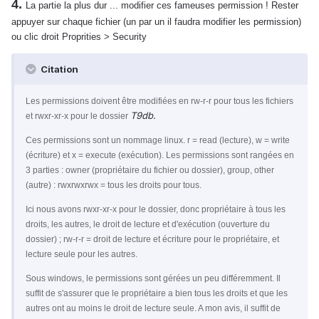
4.
La partie la plus dur ... modifier ces fameuses permission ! Rester
appuyer sur chaque fichier (un par un il faudra modifier les permission)
ou clic droit Proprities > Security
Citation
Les permissions doivent être modifiées en rw-r-r pour tous les fichiers
T9db.
et rwxr-xr-x pour le dossier
Ces permissions sont un nommage linux. r = read (lecture), w = write
(écriture) et x = execute (exécution). Les permissions sont rangées en
3 parties : owner (propriétaire du fichier ou dossier), group, other
(autre) : rwxrwxrwx = tous les droits pour tous.
Ici nous avons rwxr-xr-x pour le dossier, donc propriétaire à tous les
droits, les autres, le droit de lecture et d'exécution (ouverture du
dossier) ; rw-r-r = droit de lecture et écriture pour le propriétaire, et
lecture seule pour les autres.
Sous windows, le permissions sont gérées un peu différemment. Il
suffit de s'assurer que le propriétaire a bien tous les droits et que les
autres ont au moins le droit de lecture seule. A mon avis, il suffit de