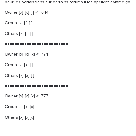
pour les permissions sur certains forums il les apellent comme ça.
Owner [x] [x] [ ] <= 644
Group [x] [ ]
[ ]
Others [x] [ ]
[ ]
==========================
Owner [x] [x] [x] <=774
Group [x] [x] [ ]
Others [x] [x] [ ]
==========================
Owner [x] [x] [x] <=777
Group [x] [x] [x]
Others [x] [x][x]
==========================