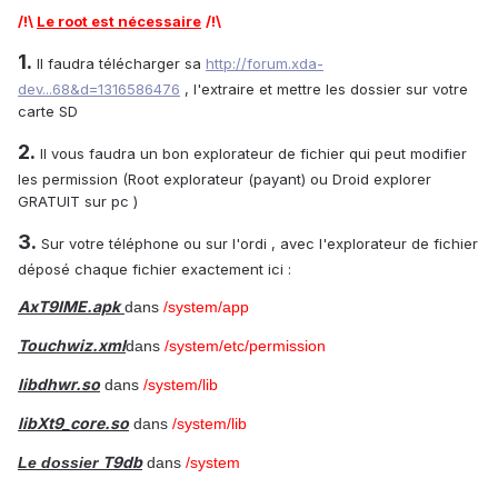
/!\
L
e
root est nécessaire
/!\
1.
Il faudra télécharger sa
http://forum.xda-
dev...68&d=1316586476
, l'extraire et mettre les dossier sur votre
carte SD
2.
Il vous faudra un bon explorateur de fichier qui peut modifier
les permission (Root explorateur (payant) ou Droid explorer
GRATUIT sur pc )
3.
Sur votre téléphone ou sur l'ordi , avec l'explorateur de fichier
déposé chaque fichier exactement ici :
AxT9IME.apk
dans
/system/app
Touchwiz.xml
dans
/system/etc/permission
libdhwr.so
dans
/system/lib
libXt9_core.so
dans
/system/lib
T9db
Le dossier
dans
/system