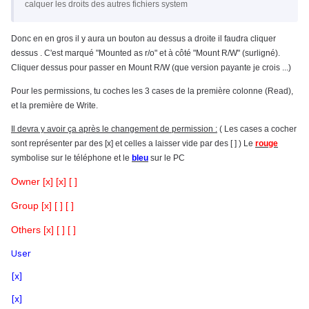
calquer les droits des autres fichiers system
Donc en en gros il y aura un bouton au dessus a droite il faudra cliquer
dessus . C'est marqué "Mounted as r/o" et à côté "Mount R/W" (surligné).
Cliquer dessus pour passer en Mount R/W (que version payante je crois ...)
Pour les permissions, tu coches les 3 cases de la première colonne (Read),
et la première de Write.
Il devra y avoir ça après le changement de permission :
( Les cases a cocher
sont représenter par des
[x] et celles a laisser vide par des
[ ] ) Le
rouge
symbolise sur le téléphone et le
bleu
sur le PC
Owner [x] [x] [ ]
Group [x] [ ]
[ ]
Others [x] [ ]
[ ]
User
[x]
[x]