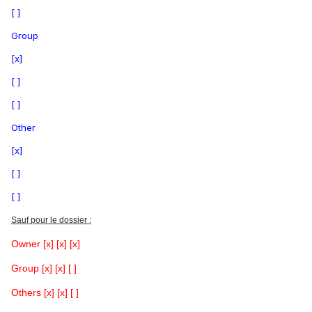
[ ]
Group
[x]
[ ]
[ ]
Other
[x]
[ ]
[ ]
Sauf pour le dossier :
Owner [x] [x] [x]
Group [x] [x] [ ]
Others [x] [x] [ ]