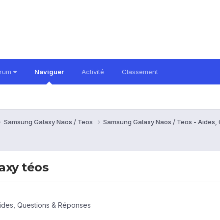
orum
Naviguer
Activité
Classement
Samsung Galaxy Naos / Teos
Samsung Galaxy Naos / Teos - Aides,
laxy téos
ides, Questions & Réponses