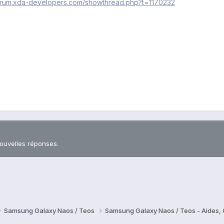
forum.xda-developers.com/showthread.php?t=1170232
nouvelles réponses.
Samsung Galaxy Naos / Teos
Samsung Galaxy Naos / Teos - Aides,