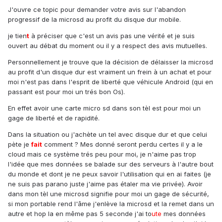
J'ouvre ce topic pour demander votre avis sur l'abandon
progressif de la microsd au profit du disque dur mobile.
je tien
t
à préciser que c'est un avis pas une vérité et je suis
ouvert au débat du moment ou il y a respect des avis mutuelles.
Personnellement je trouve que la décision de délaisser la microsd
au profit d'un disque dur est vraiment un frein à un achat et pour
moi n'est pas dans l'esprit de liberté que véhicule Android (qui en
passant est pour moi un trés bon Os).
En effet avoir une carte micro sd dans son tèl est pour moi un
gage de liberté et de rapidité.
Dans la situation ou j'achète un tel avec disque dur et que celui
pète je
fait
comment ? Mes donné seront perdu certes il y a le
cloud mais ce système trés peu pour moi, je n'aime pas trop
l'idée que mes données se balade sur des serveurs à l'autre bout
du monde et dont je ne peux savoir l'utilisation qui en ai faites (je
ne suis pas parano juste j'aime pas étaler ma vie privée). Avoir
dans mon tèl une microsd signifie pour moi un gage de sécurité,
si mon portable rend l'âme j'enlève la microsd et la remet dans un
autre et hop la en même pas 5 seconde j'ai to
ute
mes données