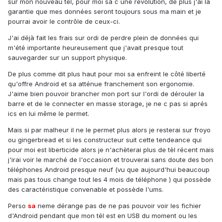
sur mon nouveau tèl, pour moi sa c une révolution, de plus j'ai la
garantie que mes données seront toujours sous ma main et je
pourrai avoir le contrôle de ceux-ci.
J'ai déjà fait les frais sur ordi de perdre plein de données qui
m'été importante heureusement que j'avait presque tout
sauvegarder sur un support physique.
De plus comme dit plus haut pour moi sa enfreint le côté liberté
qu'offre Android et sa atténue franchement son ergonomie.
J'aime bien pouvoir brancher mon port sur l'ordi de dérouler la
barre et de le connecter en masse storage, je ne c pas si aprés
ics en lui même le permet.
Mais si par malheur il ne le permet plus alors je resterai sur froyo
ou gingerbread et si les constructeur suit cette tendeance qui
pour moi est liberticide alors je n'achèterai plus de tèl récent mais
j'irai voir le marché de l'occasion et trouverai sans doute des bon
téléphones Android presque neuf (vu que aujourd'hui beaucoup
mais pas tous change tout les 4 mois de téléphone ) qui possède
des caractéristique convenable et possède l'ums.
Perso
sa
neme dérange pas de ne pas pouvoir voir les fichier
d'Android pendant que mon tél est en USB du moment ou les