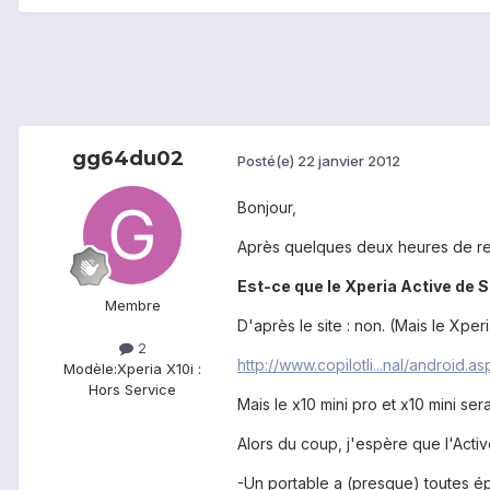
gg64du02
Posté(e)
22 janvier 2012
Bonjour,
Après quelques deux heures de rec
Est-ce que le Xperia Active de 
Membre
D'après le site : non. (Mais le Xper
2
http://www.copilotli...nal/android.as
Modèle:
Xperia X10i :
Hors Service
Mais le x10 mini pro et x10 mini se
Alors du coup, j'espère que l'Acti
-Un portable a (presque) toutes ép