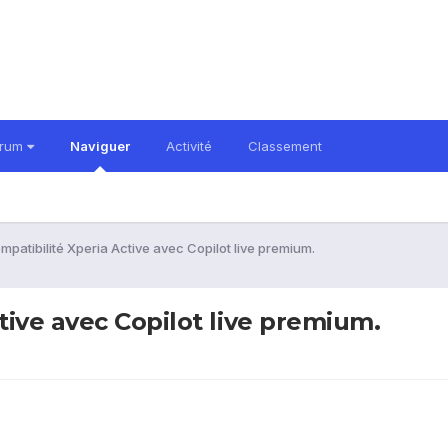
orum
Naviguer
Activité
Classement
patibilité Xperia Active avec Copilot live premium.
ive avec Copilot live premium.