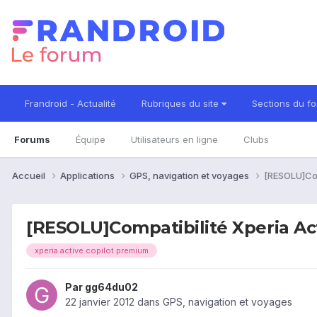
Frandroid - Actualité
Rubriques du site
Sections du f
Forums
Équipe
Utilisateurs en ligne
Clubs
Accueil
Applications
GPS, navigation et voyages
[RESOLU]Com
[RESOLU]Compatibilité Xperia Act
xperia active copilot premium
Par
gg64du02
22 janvier 2012
dans
GPS, navigation et voyages