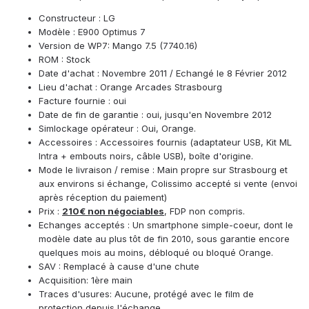
Constructeur : LG
Modèle : E900 Optimus 7
Version de WP7: Mango 7.5 (7740.16)
ROM : Stock
Date d'achat : Novembre 2011 / Echangé le 8 Février 2012
Lieu d'achat : Orange Arcades Strasbourg
Facture fournie : oui
Date de fin de garantie : oui, jusqu'en Novembre 2012
Simlockage opérateur : Oui, Orange.
Accessoires : Accessoires fournis (adaptateur USB, Kit ML
Intra + embouts noirs, câble USB), boîte d'origine.
Mode le livraison / remise : Main propre sur Strasbourg et
aux environs si échange, Colissimo accepté si vente (envoi
après réception du paiement)
Prix :
210€ non négociables
, FDP non compris.
Echanges acceptés : Un smartphone simple-coeur, dont le
modèle date au plus tôt de fin 2010, sous garantie encore
quelques mois au moins, débloqué ou bloqué Orange.
SAV : Remplacé à cause d'une chute
Acquisition: 1ère main
Traces d'usures: Aucune, protégé avec le film de
protection depuis l'échange.