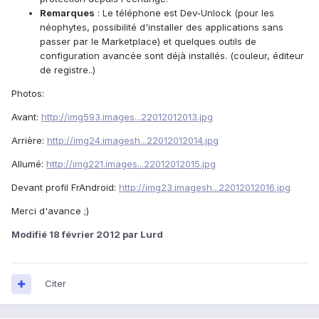
Remarques
: Le téléphone est Dev-Unlock (pour les
néophytes, possibilité d'installer des applications sans
passer par le Marketplace) et quelques outils de
configuration avancée sont déjà installés. (couleur, éditeur
de registre..)
Photos:
Avant:
http://img593.images...22012012013.jpg
Arrière:
http://img24.imagesh...22012012014.jpg
Allumé:
http://img221.images...22012012015.jpg
Devant profil FrAndroid:
http://img23.imagesh...22012012016.jpg
Merci d'avance ;)
Modifié
18 février 2012
par Lurd
Citer