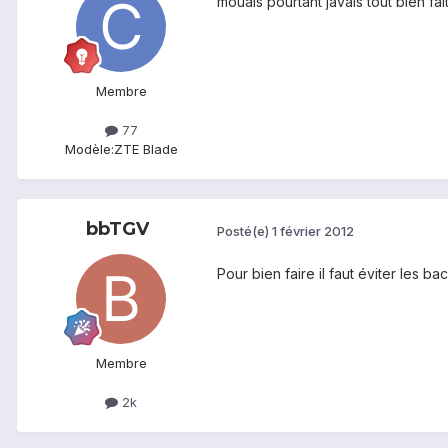
mouais pourtant javais tout bien fai
Membre
77
Modèle:
ZTE Blade
bbTGV
Posté(e)
1 février 2012
Pour bien faire il faut éviter les b
Membre
2k