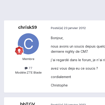
chrisk59
Posté(e)
23 janvier 2012
Bonjour,
nous avons un soucis depuis quelqu
derniere nighty de CM7.
Membre
j'ai regardé dans le forum, je n'ai 
77
avez vous deja eu ce soucis ?
Modèle:
ZTE Blade
cordialement
Christophe
bbTGV
Posté(e)
23 janvier 2012