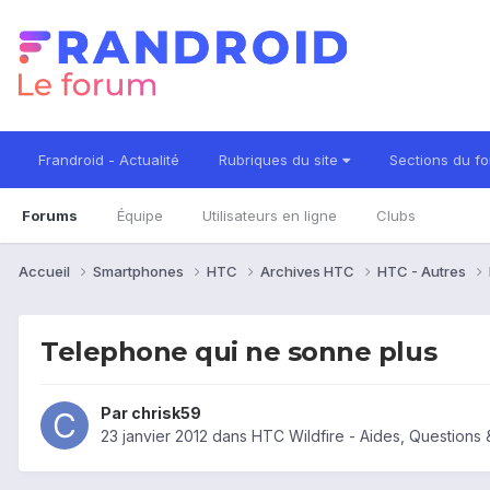
Frandroid - Actualité
Rubriques du site
Sections du f
Forums
Équipe
Utilisateurs en ligne
Clubs
Accueil
Smartphones
HTC
Archives HTC
HTC - Autres
Telephone qui ne sonne plus
Par
chrisk59
23 janvier 2012
dans
HTC Wildfire - Aides, Questions