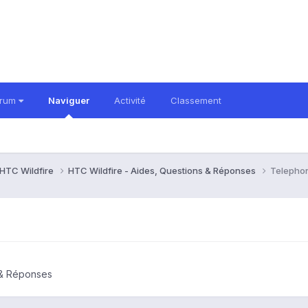
orum
Naviguer
Activité
Classement
HTC Wildfire
HTC Wildfire - Aides, Questions & Réponses
Telephon
 & Réponses