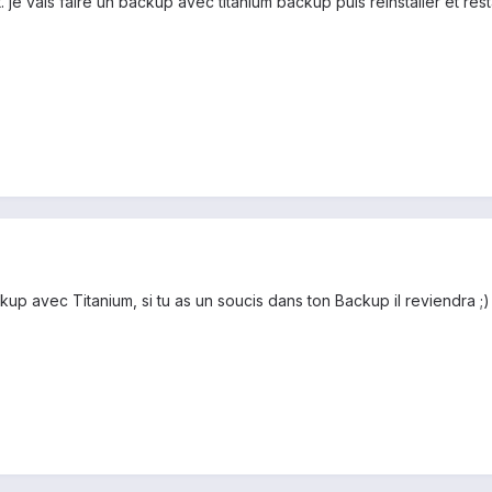
t. je vais faire un backup avec titanium backup puis reinstaller et res
ackup avec Titanium, si tu as un soucis dans ton Backup il reviendra ;)