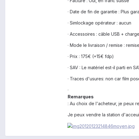
· Facture : Oui, en franc suisse
· Date de fin de garantie : Plus gar
· Simlockage opérateur : aucun
· Accessoires : câble USB + charg
· Mode le livraison / remise : remi
· Prix : 175€ (+15€ fdp)
· SAV : Le matériel est-il parti en S
· Traces d'usures: non car film posé
·
Remarques
: Au choix de l'acheteur, je peux re
Je peux vendre la station d'acce