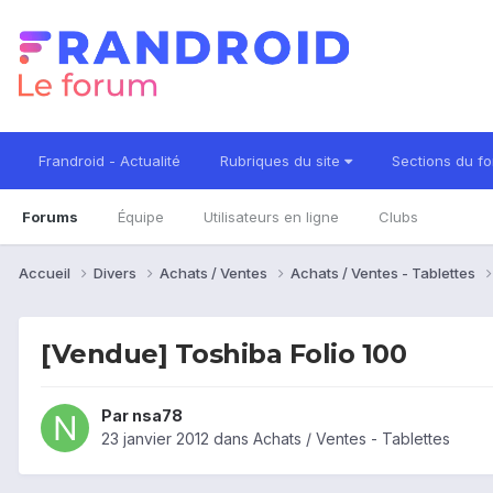
Frandroid - Actualité
Rubriques du site
Sections du f
Forums
Équipe
Utilisateurs en ligne
Clubs
Accueil
Divers
Achats / Ventes
Achats / Ventes - Tablettes
[Vendue] Toshiba Folio 100
Par
nsa78
23 janvier 2012
dans
Achats / Ventes - Tablettes