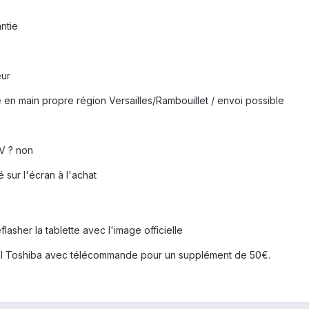
antie
eur
se en main propre région Versailles/Rambouillet / envoi possible
AV ? non
 sur l'écran à l'achat
flasher la tablette avec l'image officielle
uil Toshiba avec télécommande pour un supplément de 50€.