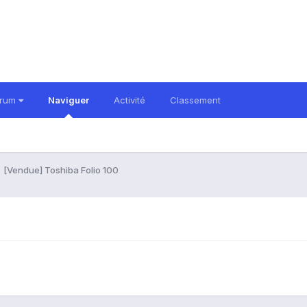
orum
Naviguer
Activité
Classement
[Vendue] Toshiba Folio 100