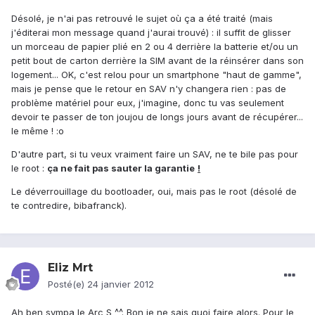
Désolé, je n'ai pas retrouvé le sujet où ça a été traité (mais
j'éditerai mon message quand j'aurai trouvé) : il suffit de glisser
un morceau de papier plié en 2 ou 4 derrière la batterie et/ou un
petit bout de carton derrière la SIM avant de la réinsérer dans son
logement... OK, c'est relou pour un smartphone "haut de gamme",
mais je pense que le retour en SAV n'y changera rien : pas de
problème matériel pour eux, j'imagine, donc tu vas seulement
devoir te passer de ton joujou de longs jours avant de récupérer...
le même ! :o
D'autre part, si tu veux vraiment faire un SAV, ne te bile pas pour
le root :
ça ne fait pas sauter la garantie
!
Le déverrouillage du bootloader, oui, mais pas le root (désolé de
te contredire, bibafranck).
Eliz Mrt
Posté(e)
24 janvier 2012
Ah ben sympa le Arc S ^^. Bon je ne sais quoi faire alors. Pour le