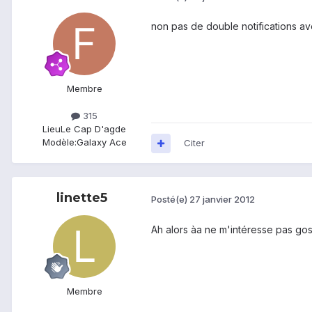
non pas de double notifications avec
Membre
315
Lieu
Le Cap D'agde
Modèle:
Galaxy Ace
Citer
linette5
Posté(e)
27 janvier 2012
Ah alors àa ne m'intéresse pas gos
Membre