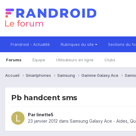
Frandroid - Actualité
Rubriques du site
Sections du f
Forums
Équipe
Utilisateurs en ligne
Clubs
Accueil
Smartphones
Samsung
Gamme Galaxy Ace
Sams
Pb handcent sms
Par
linette5
23 janvier 2012
dans
Samsung Galaxy Ace - Aides, Qu