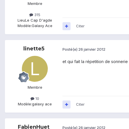
Membre
315
Lieu
Le Cap D'agde
Modèle:
Galaxy Ace
Citer
linette5
Posté(e)
26 janvier 2012
et qui fait la répetition de sonneri
Membre
10
Modèle:
galaxy ace
Citer
FabienHuet
Posté(e)
26 janvier 2012