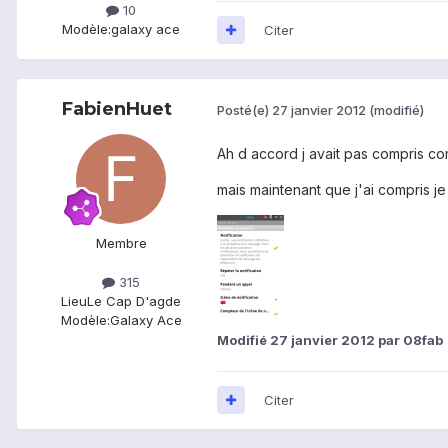
10
Modèle:
galaxy ace
Citer
FabienHuet
Posté(e)
27 janvier 2012
(modifié)
Ah d accord j avait pas compris c
mais maintenant que j'ai compris je
Membre
315
Lieu
Le Cap D'agde
Modèle:
Galaxy Ace
Modifié
27 janvier 2012
par 08fab
Citer