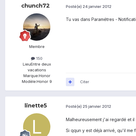
chunch72
Posté(e)
24 janvier 2012
Tu vas dans Paramétres - Notificat
Membre
150
Lieu
Entre deux
vacations
Marque:
Honor
Modèle:
Honor 9
Citer
linette5
Posté(e)
25 janvier 2012
Malheureusement j'ai regardé et il 
Si qqun y est déjà arrivé, qu'il m