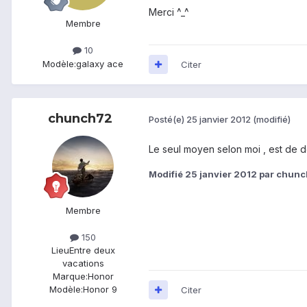
Merci ^_^
Membre
10
Modèle:
galaxy ace
Citer
chunch72
Posté(e)
25 janvier 2012
(modifié)
Le seul moyen selon moi , est de dé
Modifié
25 janvier 2012
par chun
Membre
150
Lieu
Entre deux
vacations
Marque:
Honor
Modèle:
Honor 9
Citer