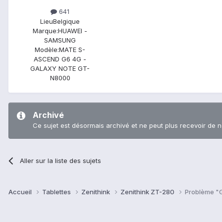
641
Lieu
Belgique
Marque:
HUAWEI -
SAMSUNG
Modèle:
MATE S-
ASCEND G6 4G -
GALAXY NOTE GT-
N8000
Archivé
Ce sujet est désormais archivé et ne peut plus recevoir de 
Aller sur la liste des sujets
Accueil
Tablettes
Zenithink
Zenithink ZT-280
Problème "G