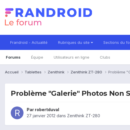
Frandroid - Actualité
Rubriques du site
Sections du f
Forums
Équipe
Utilisateurs en ligne
Clubs
Accueil
Tablettes
Zenithink
Zenithink ZT-280
Problème "G
Problème "Galerie" Photos Non 
Par
robertduval
27 janvier 2012
dans
Zenithink ZT-280