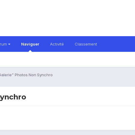
orum
Naviguer
Activité
Classement
alerie" Photos Non Synchro
Synchro