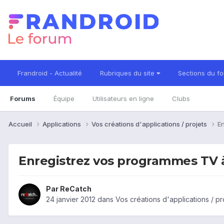
Frandroid - Actualité
Rubriques du site
Sections du f
Forums
Équipe
Utilisateurs en ligne
Clubs
Accueil
Applications
Vos créations d'applications / projets
En
Enregistrez vos programmes TV à d
Par
ReCatch
24 janvier 2012
dans
Vos créations d'applications / pr