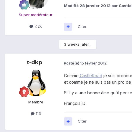
Modifié
28 janvier 2012
par Castl
Super modérateur
7,2k
Citer
3 weeks later...
t-dkp
Posté(e)
15 février 2012
Comme
CastleRoad
je suis preneur
et comme je ne suis pas un pro de l
Si il y a une bonne âme qu'il pense
Membre
François :D
113
Citer